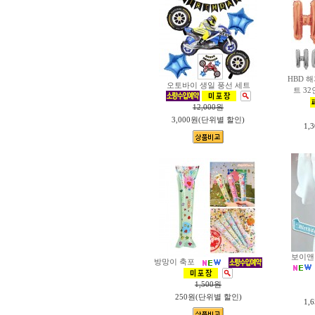
HBD 
오토바이 생일 풍선 세트
트 3
12,000
원
3,000원(단위별 할인)
1,
보이앤
방망이 축포
1,500
원
250원(단위별 할인)
1,