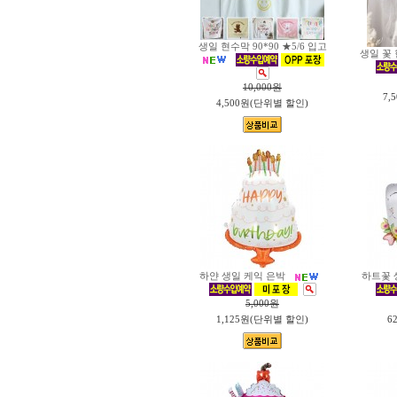
생일 현수막 90*90 ★5/6 입고
생일 꽃 
10,000
원
7,
4,500원(단위별 할인)
하얀 생일 케익 은박
하트꽃 
5,000
원
1,125원(단위별 할인)
6