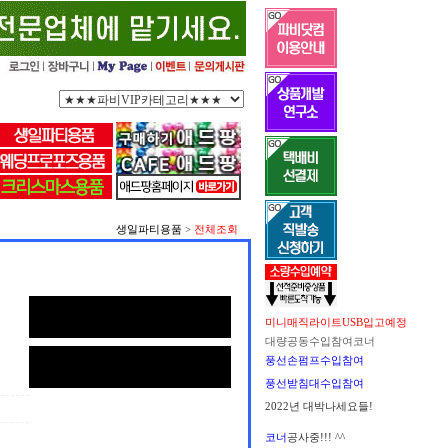
생일파티용품
>
전체조회
미니매직라이트USB입고예정
대량공동수입참여코너
풍선손펌프수입참여
풍선받침대수입참여
2022년 대박나세요들!
코너
공사중!!! ^^