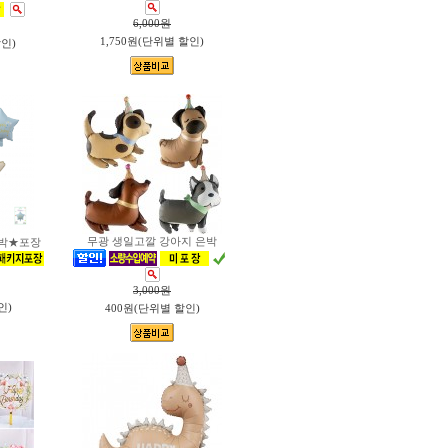
6,000
원
1,750원(단위별 할인)
할인)
무광 생일고깔 강아지 은박
은박★포장
3,000
원
인)
400원(단위별 할인)