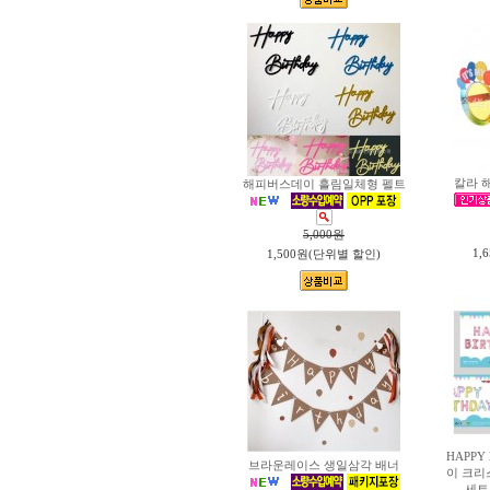
칼라 
해피버스데이 흘림일체형 펠트
5,000
원
1,
1,500원(단위별 할인)
HAPPY
브라운레이스 생일삼각 배너
이 크리
세트