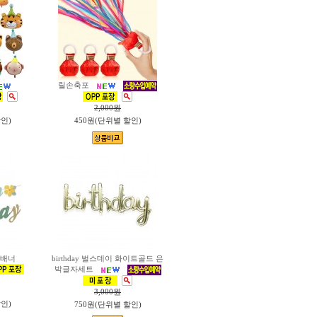
릴손축포
2,000
원
할인)
450원(단위별 할인)
 배너
birthday 벌스데이 화이트골드 은
박글자세트
3,000
원
할인)
750원(단위별 할인)