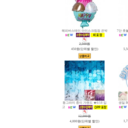
해피버스데이 아이스크림컵 은박
7단 촛
2,500
원
450원(단위별 할인)
5,
동그라미 종이 가랜드 ★6/18 입
생일 B
고
12,000
원
1,
4,000원(단위별 할인)