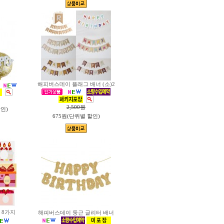
해피버스데이 플래그 배너 (소)2
2,500
원
할인)
675원(단위별 할인)
 8가지
해피버스데이 둥근 글리터 배너