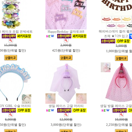
해피버스데이 컬러 펠트
불 케이크 조립 은박세트
HappyBirthday 글자토퍼8
조체 ★7/29 입고
15,000
원
2,000
원
5,000
원
500원(단위별 할인)
425원(단위별 할인)
1,000원(단위별 
OY GIRL 수술 머리띠
생일 레이스 고깔 머리띠
생일 방울 레이스 고깔
6,000
원
12,000
원
10,000
원
750원(단위별 할인)
3,000원(단위별 할인)
2,250원(단위별 