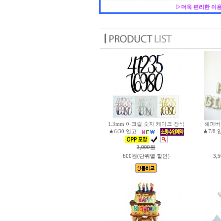
▷더욱 편리한 이용
1.3mm 아크릴 숫자 케이크 장식
해피버
★6/30 입고
★7/8 
3,000
원
600원(단위별 할인)
3,