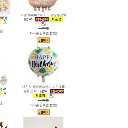
무광 해피버스데이 고깔공룡은박
3,000
원
인)
625원(단위별 할인)
18인치 해피버스데이 파인애플
원형 은박
1,500
원
인)
225원(단위별 할인)