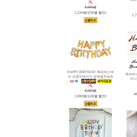
8,000
원
2,250원(단위별 할인)
1,
HAPPY BIRTHDAY 해피버스데
해피버
이 오렌지데이지 은박글자세트
미니
8,000
원
4
2,000원(단위별 할인)