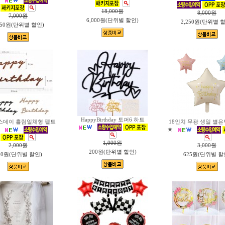
18,000
원
8,000
원
7,000
원
6,000원(단위별 할인)
2,250원(단위별 
750원(단위별 할인)
HappyBirthday 토퍼6 하트
스데이 흘림일체형 펠트
18인치 무광 생일 별
★
1,000
원
2,000
원
3,000
원
200원(단위별 할인)
00원(단위별 할인)
625원(단위별 할