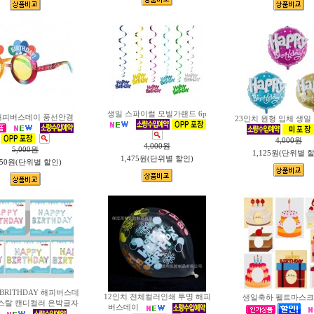
생일 스파이럴 모빌가랜드 6p
해피버스데이 풍선안경
23인치 원형 입체 생일
4,000
원
4,000
원
5,000
원
1,125원(단위별 
1,475원(단위별 할인)
650원(단위별 할인)
 BRITHDAY 해피버스데
12인치 전체컬러인쇄 투명 해피
생일축하 펠트마스크
스탈 캔디컬러 은박글자
버스데이