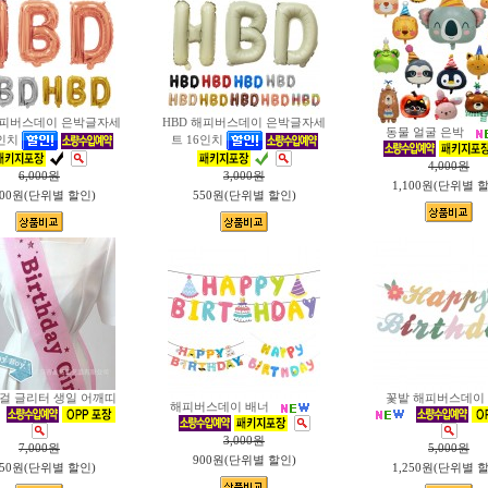
해피버스데이 은박글자세
HBD 해피버스데이 은박글자세
동물 얼굴 은박
2인치
트 16인치
4,000
원
6,000
원
3,000
원
1,100원(단위별 
300원(단위별 할인)
550원(단위별 할인)
걸 글리터 생일 어깨띠
꽃밭 해피버스데이
해피버스데이 배너
3,000
원
7,000
원
5,000
원
900원(단위별 할인)
650원(단위별 할인)
1,250원(단위별 