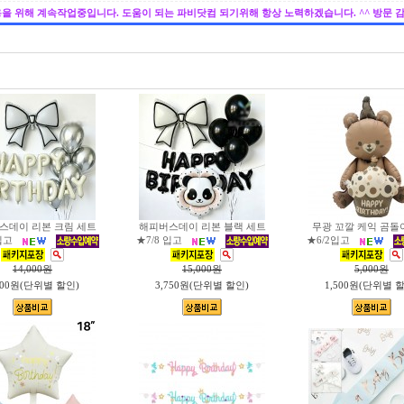
을 위해 계속작업중입니다. 도움이 되는 파비닷컴 되기위해 항상 노력하겠습니다. ^^ 방문 
스데이 리본 크림 세트
해피버스데이 리본 블랙 세트
무광 꼬깔 케익 곰돌
입고
★7/8 입고
★6/2입고
14,000
원
15,000
원
5,000
원
500원(단위별 할인)
3,750원(단위별 할인)
1,500원(단위별 