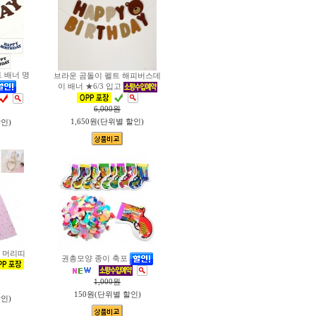
 배너 명
브라운 곰돌이 펠트 해피버스데
이 배너 ★6/3 입고
6,000
원
1,650원(단위별 할인)
할인)
 머리띠
권총모양 종이 축포
1,000
원
150원(단위별 할인)
할인)