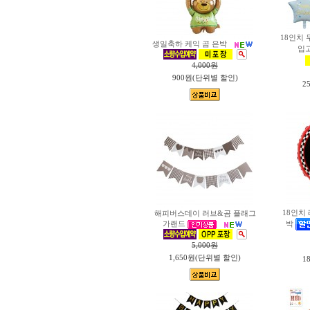
18인치 
생일축하 케익 곰 은박
입
4,000
원
900원(단위별 할인)
2
18인치
해피버스데이 러브&곰 플래그
박
가랜드
5,000
원
1,650원(단위별 할인)
1