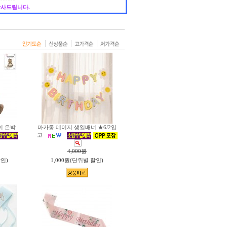
감사드립니다.
이 은박
마카롱 데이지 생일배너 ★6/2입
고
4,000
원
할인)
1,000원(단위별 할인)