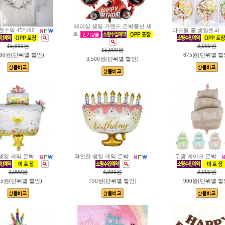
레이싱 생일 가랜드 은박풍선 세
현수막 45*100
아크릴 꽃 생일토퍼
트
15,000
원
3,000
원
15,000
원
500원(단위별 할인)
875원(단위별 할
3,500원(단위별 할인)
생일 케익 은박
와인잔 생일 케익 은박
무광 케이크 은박
3,000
원
4,000
원
3,000
원
25원(단위별 할인)
750원(단위별 할인)
900원(단위별 할