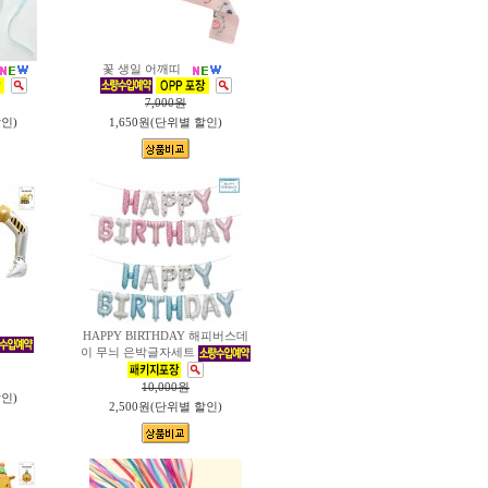
꽃 생일 어깨띠
7,000
원
할인)
1,650원(단위별 할인)
HAPPY BIRTHDAY 해피버스데
이 무늬 은박글자세트
10,000
원
할인)
2,500원(단위별 할인)