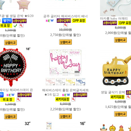
무광 별 생일 은박 ★6/20
공주 글리터 해피버스데이 배너
마카롱 baby 어깨띠
고
8,000
원
10,000
원
1,500
원
2,000원(단위별 
2,750원(단위별 할인)
50원(단위별 할인)
 레이싱 해피버스데이 은
해피버스데이 흘림 은박글자세트
생일 굴삭기 은박
★5/6 입고
6,000
원
8,000
원
1,500
원
1,625원(단위별 
2,250원(단위별 할인)
80원(단위별 할인)