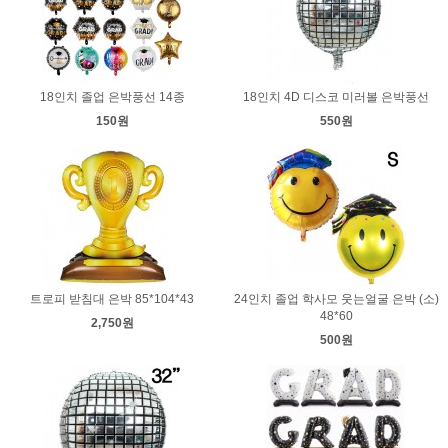
18인치 졸업 은박풍선 14종
18인치 4D 디스코 미러볼 은박풍선
150원
550원
트로피 받침대 은박 85*104*43
24인치 졸업 학사모 웃는얼굴 은박 (소)
48*60
2,750원
500원