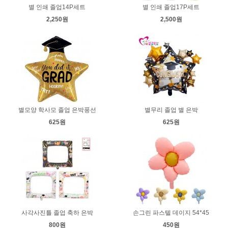
별 인쇄 졸업14P세트
별 인쇄 졸업17P세트
2,250원
2,500원
별모양 학사모 졸업 은박풍선
별무리 졸업 별 은박
625원
625원
사각사진틀 졸업 축하 은박
손그린 파스텔 데이지 54*45
800원
450원