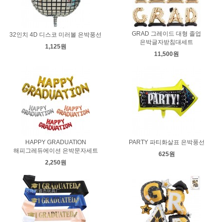
GRAD 그레이드 대형 졸업
32인치 4D 디스코 미러볼 은박풍선
은박글자받침대세트
1,125원
11,500원
HAPPY GRADUATION
PARTY 파티화살표 은박풍선
해피그레듀에이션 은박문자세트
625원
2,250원