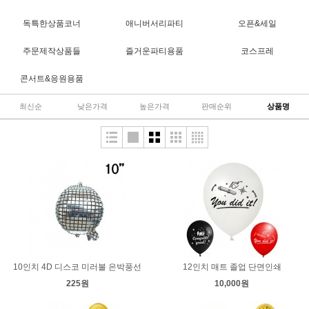
독특한상품코너
애니버서리파티
오픈&세일
주문제작상품들
즐거운파티용품
코스프레
콘서트&응원용품
최신순
낮은가격
높은가격
판매순위
상품명
10인치 4D 디스코 미러볼 은박풍선
12인치 매트 졸업 단면인쇄
225원
10,000원