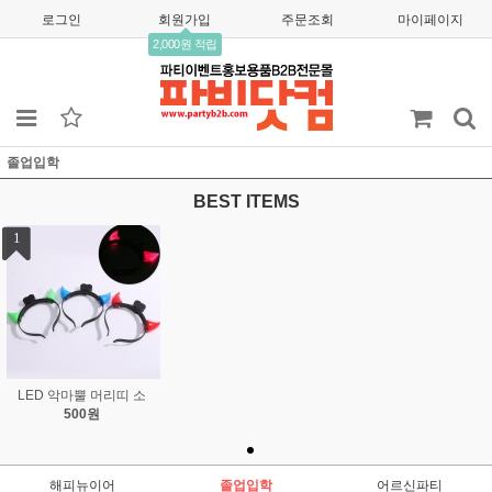
로그인
회원가입
주문조회
마이페이지
2,000원 적립
졸업입학
BEST ITEMS
1
LED 악마뿔 머리띠 소
500원
해피뉴이어
졸업입학
어르신파티