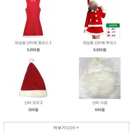
여성용 산타복 원피스 1
여성용 산타복 투피스
5,000원
6,000원
산타 모자 2
산타 수염
500원
600원
더보기
(
1
/
14
)
+