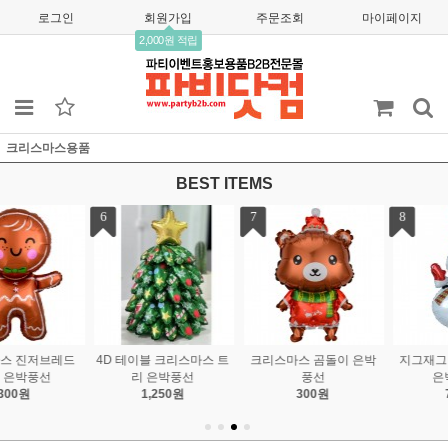
로그인
회원가입
주문조회
마이페이지
2,000원 적립
크리스마스용품
BEST ITEMS
7
8
9
크리스마스 곰돌이 은박
지그재그 목도리 눈사람
HOHOHO 스케이트타는
풍선
은박 90*55
산타은박
300원
750원
1,000원