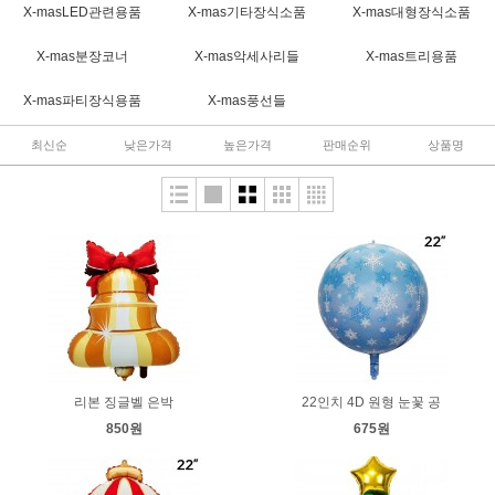
X-masLED관련용품
X-mas기타장식소품
X-mas대형장식소품
X-mas분장코너
X-mas악세사리들
X-mas트리용품
X-mas파티장식용품
X-mas풍선들
최신순
낮은가격
높은가격
판매순위
상품명
리본 징글벨 은박
22인치 4D 원형 눈꽃 공
850원
675원