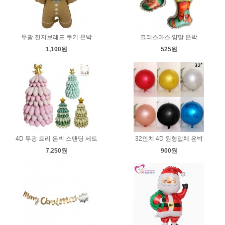
무광 진저브레드 쿠키 은박
크리스마스 양말 은박
1,100원
525원
4D 무광 트리 은박 스탠딩 세트
32인치 4D 원형입체 은박
7,250원
900원