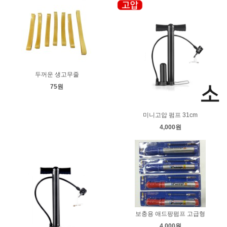
두꺼운 생고무줄
75원
미니고압 펌프 31cm
4,000원
보충용 애드팡펌프 고급형
4,000원