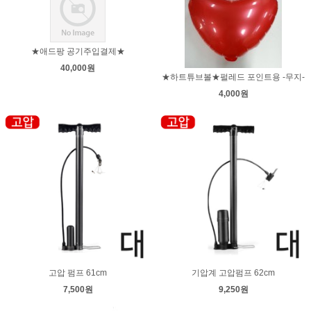
★애드팡 공기주입결제★
40,000원
★하트튜브볼★펄레드 포인트용 -무지-
4,000원
고압 펌프 61cm
기압계 고압펌프 62cm
7,500원
9,250원