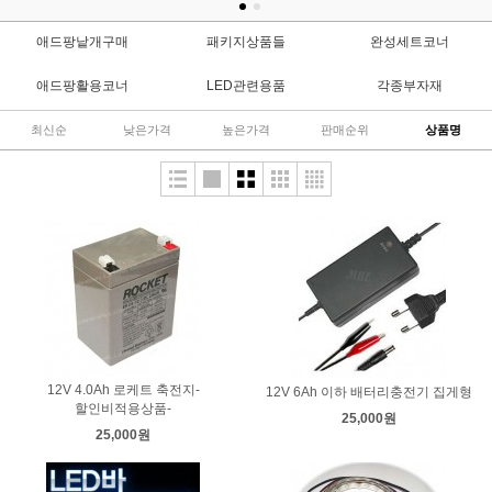
애드팡낱개구매
패키지상품들
완성세트코너
애드팡활용코너
LED관련용품
각종부자재
최신순
낮은가격
높은가격
판매순위
상품명
12V 4.0Ah 로케트 축전지-
12V 6Ah 이하 배터리충전기 집게형
할인비적용상품-
25,000원
25,000원