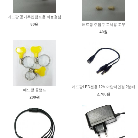
애드팡 공기주입펌프용 바늘철심
80원
애드팡 주입구 교체용 고무
40원
애드팡LED전용 12V 아답터연결 2분배
애드팡 클램프
2,700원
200원