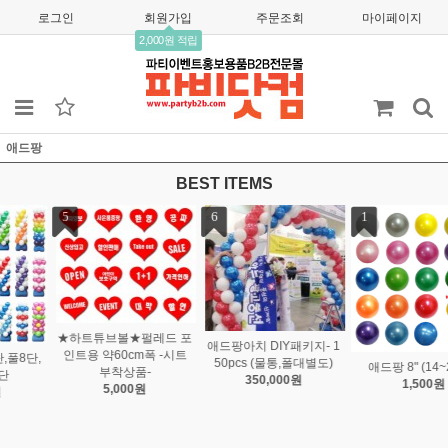
로그인
회원가입
주문조회
마이페이지
2,000원 적립
애드팡
BEST ITEMS
1
2
3
애드팡 8" (14~24cm)
고압 펌프 61cm
★대박할인★ 애드팡 테
1,500원
7,500원
스트상품 ★마지막총50
여개일괄
30,000원