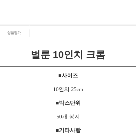
벌룬 10인치
크롬
■사이즈
10인치 25cm
■박스단위
50개 봉지
■기타사항