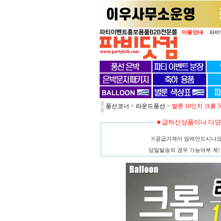
이용안내
파비
풍선코너
>
라운드풍선
>
벌룬 10인치 크롬 5
★급하신상품이나 다
※공급가격이 맘에안드시나
당일발송의 경우 가능여부 꼭! 