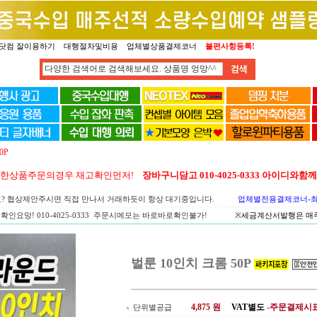
닷컴 잘이용하기
대행절차및비용
업체별상품결제코너
불편사항등록!
0P
양한상품주문의경우 재고확인먼저!
장바구니담고 010-4025-0333 아이디와
요? 협상제안주시면 직접 만나서 거래하듯이 항상 대기중입니다.
업체별전용결제코너-최고
확인요망! 010-4025-0333 주문시메모는 바로바로확인불가!
※세금계산서발행은 매주 
벌룬 10인치 크롬 50P
4,875
원
VAT별도
-주문결제시
단위별공급