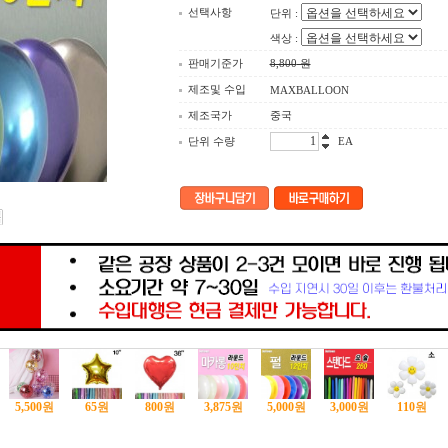
선택사항
단위 :
색상 :
판매기준가
8,800
원
제조및 수입
MAXBALLOON
제조국가
중국
단위 수량
EA
5,500
원
65
원
800
원
3,875
원
5,000
원
3,000
원
110
원