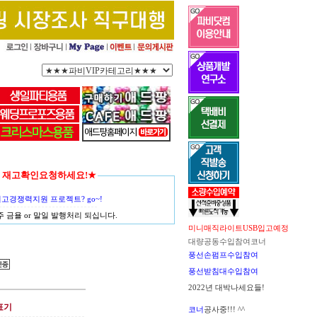
함께 재고확인요청하세요!★
경쟁력지원 프로젝트? go~!
금욜 or 말일 발행처리 되십니다.
미니매직라이트USB입고예정
대량공동수입참여코너
풍선손펌프수입참여
풍선받침대수입참여
2022년 대박나세요들!
표기
코너
공사중!!! ^^