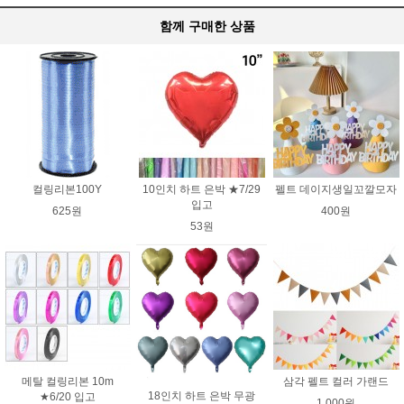
함께 구매한 상품
컬링리본100Y
10인치 하트 은박 ★7/29
펠트 데이지생일꼬깔모자
입고
625원
400원
53원
메탈 컬링리본 10m
삼각 펠트 컬러 가랜드
18인치 하트 은박 무광
★6/20 입고
1,000원