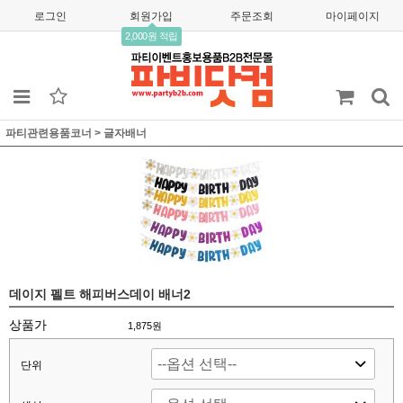
로그인
회원가입
주문조회
마이페이지
2,000원 적립
파티관련용품코너
>
글자배너
데이지 펠트 해피버스데이 배너2
상품가
1,875
원
단위