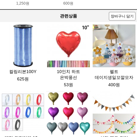
1,250원
600원
관련상품
장바구니 담기
컬링리본100Y
10인치 하트
펠트
은박풍선
데이지생일꼬깔모자
625원
53원
400원