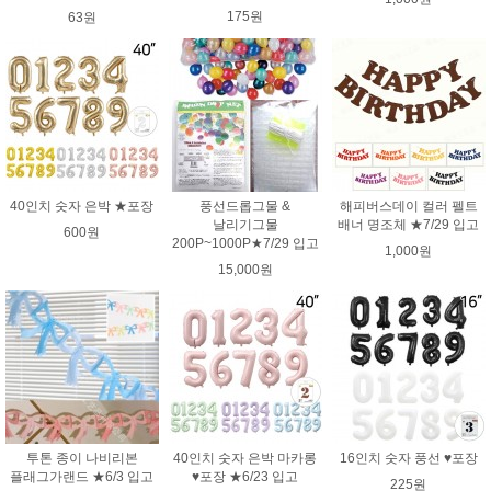
175원
63원
40인치 숫자 은박 ★포장
풍선드롭그물 &
해피버스데이 컬러 펠트
날리기그물
배너 명조체 ★7/29 입고
600원
200P~1000P★7/29 입고
1,000원
15,000원
투톤 종이 나비리본
40인치 숫자 은박 마카롱
16인치 숫자 풍선 ♥포장
플래그가랜드 ★6/3 입고
♥포장 ★6/23 입고
225원