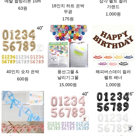
메탈 컬링리본 10m
삼각 펠트 컬러
18인치 하트 은박
가랜드
63원
무광
1,000원
175원
40인치 숫자 은박
풍선그물 &
해피버스데이 컬러
날리기그물
펠트 배너
600원
15,000원
1,000원