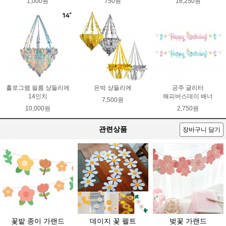
1,000원
750원
16,250원
홀로그램 필름 샹들리에
은박 샹들리에
공주 글리터
14인치
해피버스데이 배너
7,500원
10,000원
2,750원
관련상품
장바구니 담기
꽃밭 종이 가랜드
데이지 꽃 펠트
벚꽃 가랜드