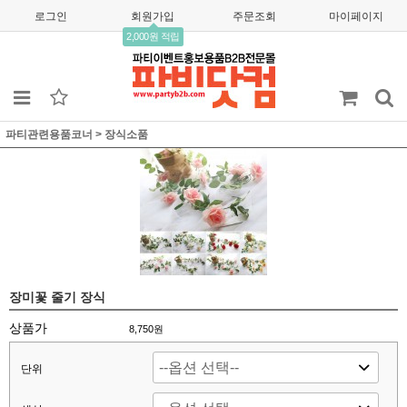
로그인
회원가입
주문조회
마이페이지
2,000원 적립
파티관련용품코너
>
장식소품
장미꽃 줄기 장식
상품가
8,750
원
단위