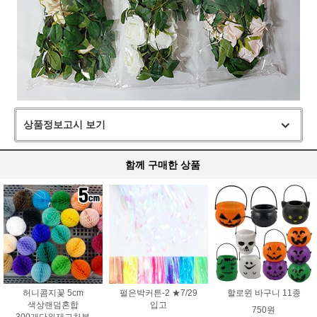
상품정보고시 보기
함께 구매한 상품
허니콤지꽃 5cm
펄은박커튼-2 ★7/29
할로윈 바구니 11종
색상랜덤혼합
입고
750원