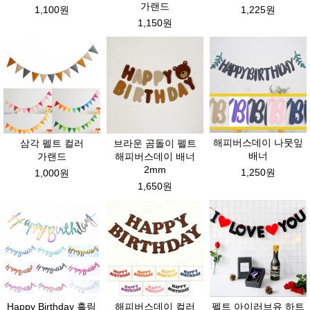
가랜드
1,100원
1,225원
1,150원
해피버스데이 나뭇잎
삼각 펠트 컬러
브라운 곰돌이 펠트
배너
가랜드
해피버스데이 배너
2mm
1,250원
1,000원
1,650원
Happy Birthday 흘림
해피버스데이 컬러
펠트 아이러브유 하트