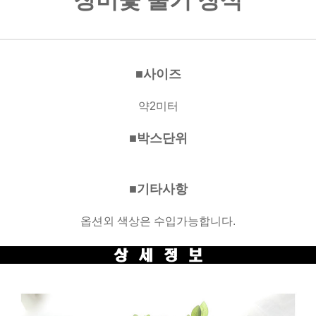
장미꽃 줄기 장식
■사이즈
약2미터
■박스단위
■기타사항
옵션외 색상은 수입가능합니다.