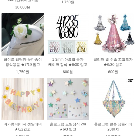
300개단위재고처분
1,750원
30,000원
화이트 웨딩카 꽃한송이
1.3mm 아크릴 숫자
글리터 별 수술 꼬깔모자
장식용품 ★7/19 입고
케이크 장식 ★6/30 입고
★6/30 입고
1,750원
600원
600원
마카롱 데이지 생일배너
홀로그램 모빌장식 2m
홀로그램 필름 샹들리에
★6/2입고
★6/3 입고
20인치