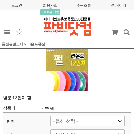
로그인
회원가입
주문조회
마이페이지
2,000원 적립
풍선관련코너
>
라운드풍선
벌룬 12인치 펄
상품가
6,000
원
단위