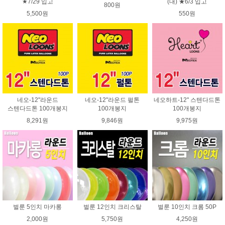
★7/29 입고
(대) ★6/3 입고
800원
5,500원
550원
네오-12"라운드
네오-12"라운드 펄톤
네오하트-12" 스텐다드톤
스텐다드톤 100개봉지
100개봉지
100개봉지
8,291원
9,846원
9,975원
벌룬 5인치 마카롱
벌룬 12인치 크리스탈
벌룬 10인치 크롬 50P
2,000원
5,750원
4,250원