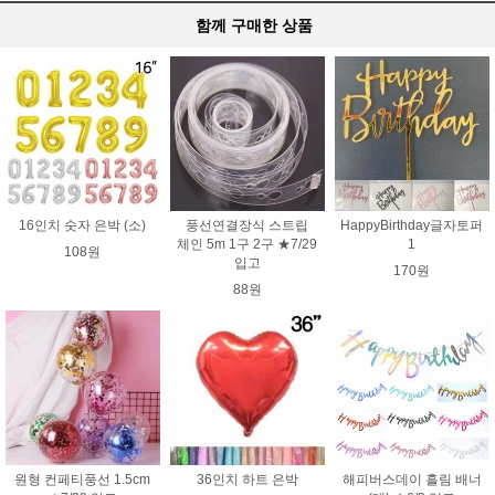
함께 구매한 상품
16인치 숫자 은박 (소)
풍선연결장식 스트립
HappyBirthday글자토퍼
체인 5m 1구 2구 ★7/29
1
108원
입고
170원
88원
원형 컨페티풍선 1.5cm
36인치 하트 은박
해피버스데이 흘림 배너