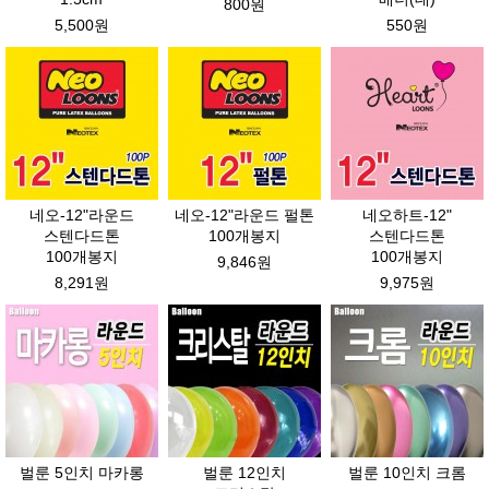
800원
5,500원
550원
네오-12"라운드
네오-12"라운드 펄톤
네오하트-12"
스텐다드톤
100개봉지
스텐다드톤
100개봉지
100개봉지
9,846원
8,291원
9,975원
벌룬 5인치 마카롱
벌룬 12인치
벌룬 10인치 크롬