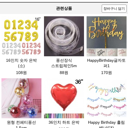
관련상품
장바구니 담기
16인치 숫자 은박
풍선장식
HappyBirthday글자토
(소)
스트립체인5m
퍼1
108원
88원
170원
원형 컨페티풍선
36인치 하트 은박
Happy Birthday 흘림
1.5cm
배너(대)