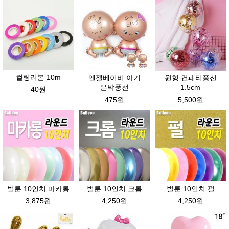
컬링리본 10m
엔젤베이비 아기
원형 컨페티풍선
은박풍선
1.5cm
40원
475원
5,500원
벌룬 10인치 마카롱
벌룬 10인치 크롬
벌룬 10인치 펄
3,875원
4,250원
4,250원