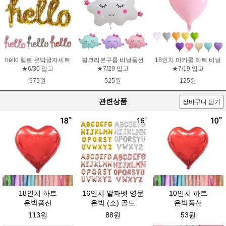
hello 헬로 은박글자세트
핑크리본구름 비닐풍선
18인치 마카롱 하트 비닐
★6/30 입고
★7/29 입고
★7/19 입고
975원
525원
125원
관련상품
장바구니 담기
18인치 하트
16인치 알파벳 영문
10인치 하트
은박풍선
은박 (소) 골드
은박풍선
113원
88원
53원