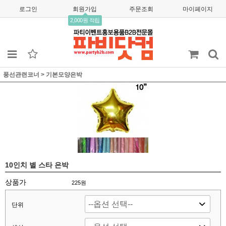
로그인
회원가입
주문조회
마이페이지
2,000원 적립
풍선관련코너
>
기본모양은박
10인치 별 스타 은박
상품가
225
원
단위