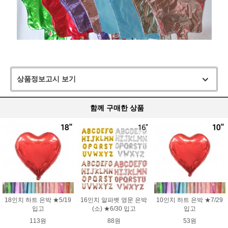
상품정보고시 보기
함께 구매한 상품
18인치 하트 은박 ★5/19
16인치 알파벳 영문 은박
10인치 하트 은박 ★7/29
입고
(소) ★6/30 입고
입고
113원
88원
53원