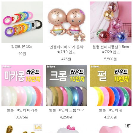
컬링리본 10m
엔젤베이비 아기 은박
원형 컨페티풍선 1.5cm
★7/19 입고
★7/29 입고
40원
475원
5,500원
벌룬 10인치 마카롱
벌룬 10인치 크롬 50P
벌룬 10인치 펄
3,875원
4,250원
4,250원