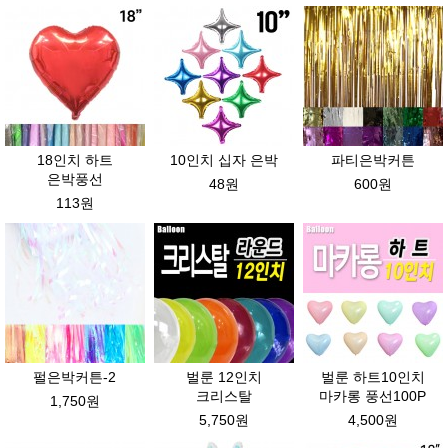
18인치 하트
10인치 십자 은박
파티은박커튼
은박풍선
48원
600원
113원
펄은박커튼-2
벌룬 12인치
벌룬 하트10인치
크리스탈
마카롱 풍선100P
1,750원
5,750원
4,500원