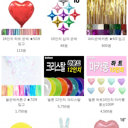
18인치 하트 은박 ★5/19
10인치 십자 은박
파티은박커튼 ★6/3 입고
입고
48원
600원
113원
펄은박커튼-2 ★7/29
벌룬 12인치 크리스탈
벌룬 하트10인치 마카롱
입고
풍선100P
5,750원
1,750원
4,500원