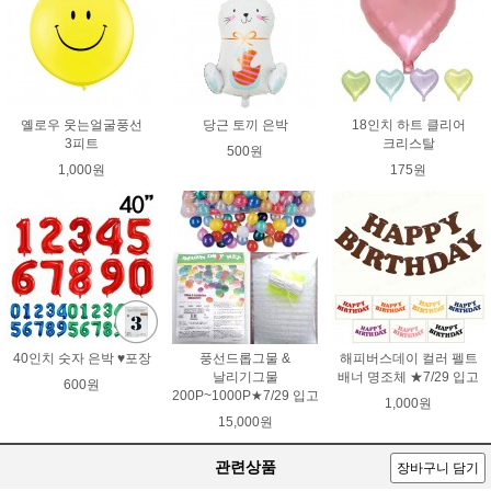
옐로우 웃는얼굴풍선
당근 토끼 은박
18인치 하트 클리어
3피트
크리스탈
500원
1,000원
175원
40인치 숫자 은박 ♥포장
풍선드롭그물 &
해피버스데이 컬러 펠트
날리기그물
배너 명조체 ★7/29 입고
600원
200P~1000P★7/29 입고
1,000원
15,000원
관련상품
장바구니 담기