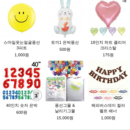
스마일웃는얼굴풍선
토끼1 은박풍선
18인치 하트 클리어
3피트
크리스탈
500원
1,000원
175원
40인치 숫자 은박
풍선그물 &
해피버스데이 컬러
날리기그물
펠트 배너
600원
15,000원
1,000원