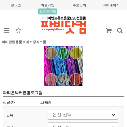
로그인
회원가입
주문조회
마이페이지
2,000원 적립
파티관련용품코너
>
장식소품
파티은박커튼홀로그램
상품가
1,875
원
단위