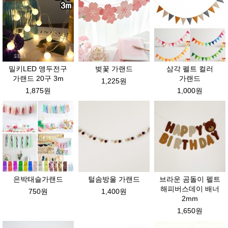
밀키LED 앵두전구
벚꽃 가랜드
삼각 펠트 컬러
가랜드 20구 3m
가랜드
1,225원
1,875원
1,000원
은박태슬가랜드
털솜방울 가랜드
브라운 곰돌이 펠트
해피버스데이 배너
750원
1,400원
2mm
1,650원