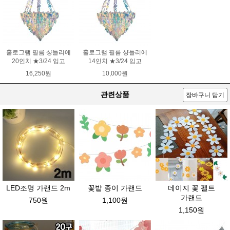
홀로그램 필름 샹들리에
홀로그램 필름 샹들리에
20인치 ★3/24 입고
14인치 ★3/24 입고
16,250원
10,000원
관련상품
장바구니 담기
LED조명 가랜드 2m
꽃밭 종이 가랜드
데이지 꽃 펠트
가랜드
750원
1,100원
1,150원