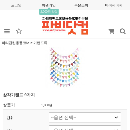
로그인
회원가입
주문조회
마이페이지
2,000원 적립
파티관련용품코너
>
가랜드류
삼각가랜드 9가지
상품가
1,000
원
단위