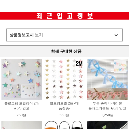
상품정보고시 보기
함께 구매한 상품
홀로그램 모빌장식 2m
별모양모빌 2m -다!
투톤 종이 나비리본
★6/3 입고
품절중-
플래그가랜드 ★6/3 입고
750원
550원
1,250원