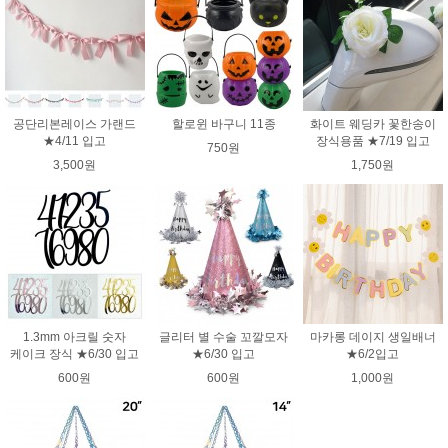
공단리본레이스 가랜드
할로윈 바구니 11종
화이트 웨딩카 꽃한송이
★4/11 입고
장식용품 ★7/19 입고
750원
3,500원
1,750원
1.3mm 아크릴 숫자
글리터 별 수술 꼬깔모자
마카롱 데이지 생일배너
케이크 장식 ★6/30 입고
★6/30 입고
★6/2입고
600원
600원
1,000원