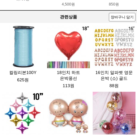
4,500원
850원
관련상품
장바구니 담기
컬링리본100Y
18인치 하트
16인치 알파벳 영문
은박풍선
은박 (소) 골드
625원
113원
88원