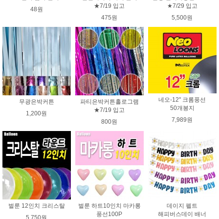
★7/19 입고
★7/29 입고
48원
475원
5,500원
네오-12" 크롬풍선
무광은박커튼
파티은박커튼홀로그램
50개봉지
★7/19 입고
1,200원
7,989원
800원
벌룬 12인치 크리스탈
벌룬 하트10인치 마카롱
데이지 펠트
풍선100P
해피버스데이 배너
5,750원