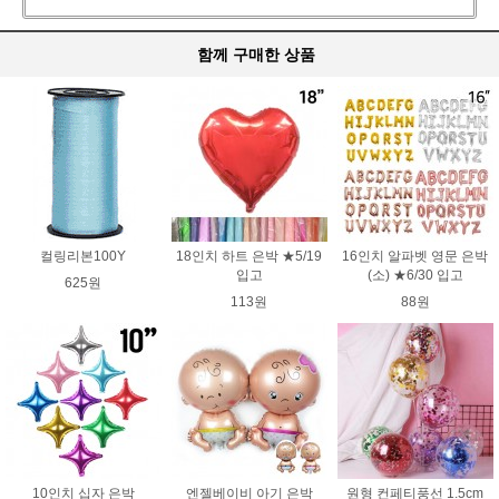
함께 구매한 상품
컬링리본100Y
18인치 하트 은박 ★5/19
16인치 알파벳 영문 은박
입고
(소) ★6/30 입고
625원
113원
88원
10인치 십자 은박
엔젤베이비 아기 은박
원형 컨페티풍선 1.5cm