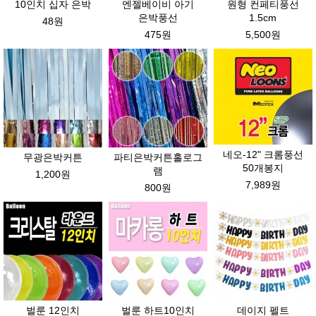
10인치 십자 은박
엔젤베이비 아기
원형 컨페티풍선
은박풍선
1.5cm
48원
475원
5,500원
네오-12" 크롬풍선
무광은박커튼
파티은박커튼홀로그
50개봉지
램
1,200원
7,989원
800원
벌룬 12인치
벌룬 하트10인치
데이지 펠트