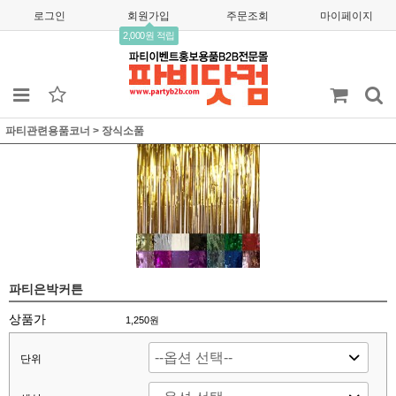
로그인
회원가입
주문조회
마이페이지
2,000원 적립
파티관련용품코너
>
장식소품
파티은박커튼
상품가
1,250
원
단위