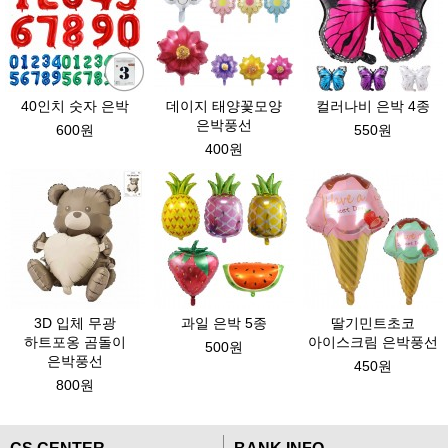
40인치 숫자 은박
데이지 태양꽃모양
컬러나비 은박 4종
은박풍선
600원
550원
400원
3D 입체 무광
과일 은박 5종
딸기민트초코
하트포옹 곰돌이
아이스크림 은박풍선
500원
은박풍선
450원
800원