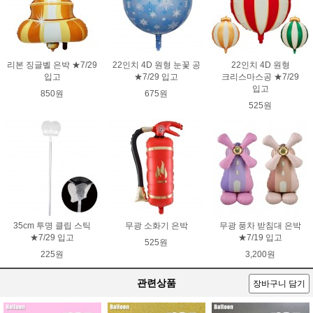
리본 징글벨 은박 ★7/29
22인치 4D 원형 눈꽃 공
22인치 4D 원형
입고
★7/29 입고
크리스마스공 ★7/29
입고
850원
675원
525원
35cm 투명 클립 스틱
무광 소화기 은박
무광 풍차 받침대 은박
★7/29 입고
★7/19 입고
525원
225원
3,200원
관련상품
장바구니 담기