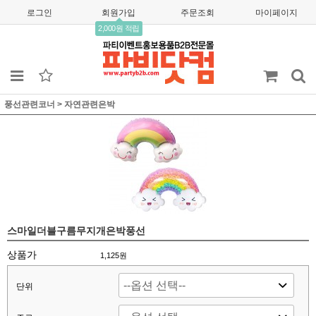
로그인
회원가입
주문조회
마이페이지
2,000원 적립
풍선관련코너
>
자연관련은박
스마일더블구름무지개은박풍선
상품가
1,125
원
단위