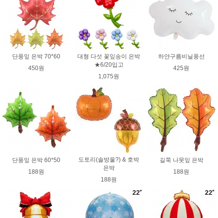
단풍잎 은박 70*60
대형 다섯 꽃잎송이 은박
하얀구름비닐풍선
★6/20입고
450원
425원
1,075원
도토리(솔방울?) & 호박
단풍잎 은박 60*50
길쭉 나뭇잎 은박
은박
188원
188원
188원