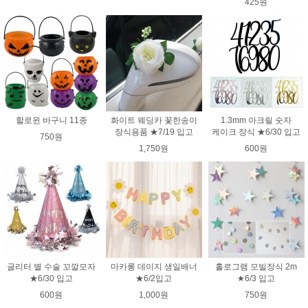
425원
할로윈 바구니 11종
화이트 웨딩카 꽃한송이
1.3mm 아크릴 숫자
장식용품 ★7/19 입고
케이크 장식 ★6/30 입고
750원
1,750원
600원
글리터 별 수술 꼬깔모자
마카롱 데이지 생일배너
홀로그램 모빌장식 2m
★6/30 입고
★6/2입고
★6/3 입고
600원
1,000원
750원