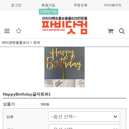
로그인
회원가입
주문조회
마이페이지
2,000원 적립
파티관련용품코너
>
토퍼
HappyBirthday글자토퍼1
상품가
550
원
단위