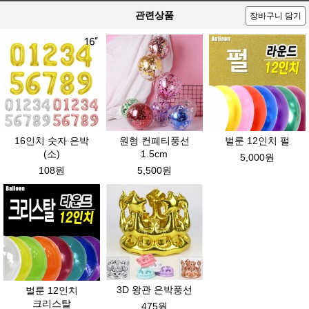
관련상품
장바구니 담기
16인치 숫자 은박
원형 컨페티풍선
벌룬 12인치 펄
(소)
1.5cm
5,000원
108원
5,500원
3D 왕관 은박풍선
벌룬 12인치
크리스탈
475원