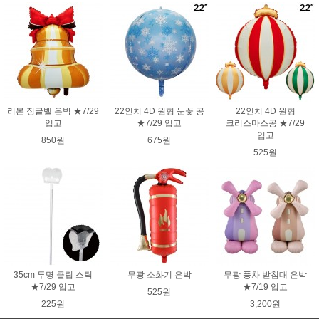
리본 징글벨 은박 ★7/29
22인치 4D 원형 눈꽃 공
22인치 4D 원형
입고
★7/29 입고
크리스마스공 ★7/29
입고
850원
675원
525원
35cm 투명 클립 스틱
무광 소화기 은박
무광 풍차 받침대 은박
★7/29 입고
★7/19 입고
525원
225원
3,200원