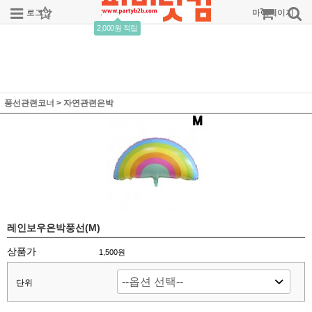
로그인
회원가입
주문조회
마이페이지
2,000원 적립
풍선관련코너
>
자연관련은박
레인보우은박풍선(M)
상품가
1,500
원
단위