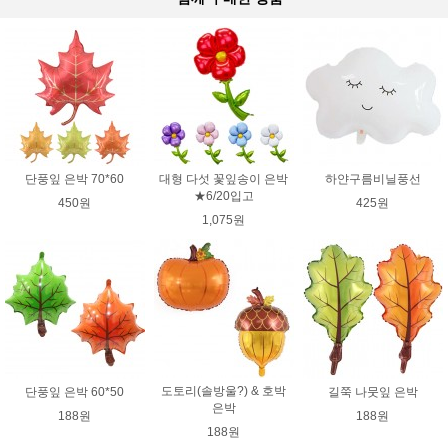
단풍잎 은박 70*60
대형 다섯 꽃잎송이 은박
하얀구름비닐풍선
★6/20입고
450원
425원
1,075원
도토리(솔방울?) & 호박
단풍잎 은박 60*50
길쭉 나뭇잎 은박
은박
188원
188원
188원