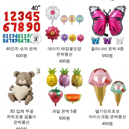
40인치 숫자 은박
데이지 태양꽃모양
컬러나비 은박 4종
은박풍선
600원
550원
400원
3D 입체 무광
과일 은박 5종
딸기민트초코
하트포옹 곰돌이
아이스크림 은박풍선
500원
은박풍선
450원