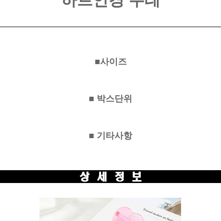
하트안경 무테
■사이즈
■ 박스단위
■ 기타사항