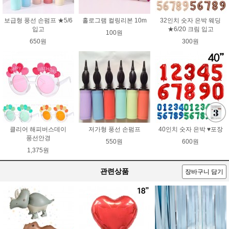
보급형 풍선 손펌프 ★5/6
홀로그램 컬링리본 10m
32인치 숫자 은박 웨딩
입고
★6/20 크림 입고
100원
650원
300원
클리어 해피버스데이
저가형 풍선 손펌프
40인치 숫자 은박 ♥포장
풍선안경
550원
600원
1,375원
관련상품
장바구니 담기