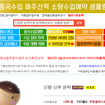
닷컴 잘이용하기
대행절차및비용
업체별상품결제코너
불편사항등록!
양한상품주문의경우 재고확인먼저!
장바구니담고 010-4025-0333 아이디와
요? 협상제안주시면 직접 만나서 거래하듯이 항상 대기중입니다.
업체별전용결제코너-최고
확인요망! 010-4025-0333 주문시메모는 바로바로확인불가!
※세금계산서발행은 매주 
신랑 신부 은박
1,000
원
VAT별도
-주문결제시
단위별공급