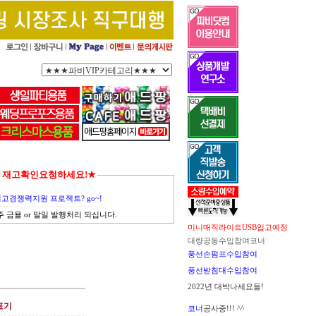
함께 재고확인요청하세요!★
경쟁력지원 프로젝트? go~!
금욜 or 말일 발행처리 되십니다.
미니매직라이트USB입고예정
대량공동수입참여코너
풍선손펌프수입참여
풍선받침대수입참여
2022년 대박나세요들!
표기
코너
공사중!!! ^^