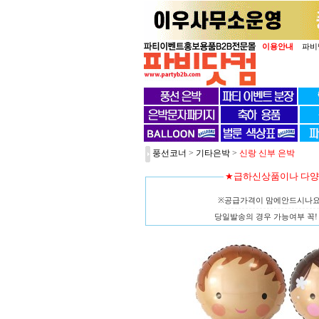
이용안내
파비
풍선코너
>
기타은박
>
신랑 신부 은박
★급하신상품이나 다
※공급가격이 맘에안드시나
당일발송의 경우 가능여부 꼭! 