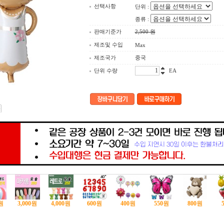
선택사항
단위 :
종류 :
판매기준가
2,500
원
제조및 수입
Max
제조국가
중국
단위 수량
EA
원
3,000
원
4,000
원
600
원
400
원
550
원
800
원