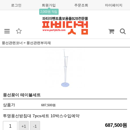
로그인
회원가입
주문조회
마이페이지
2,000원 적립
풍선관련코너
>
풍선관련부자재
풍선꽂이 테이블세트
상품가
687,500
원
투명풍선받침대 7pcs세트 10박스수입예약
687,500
원
+1
-1