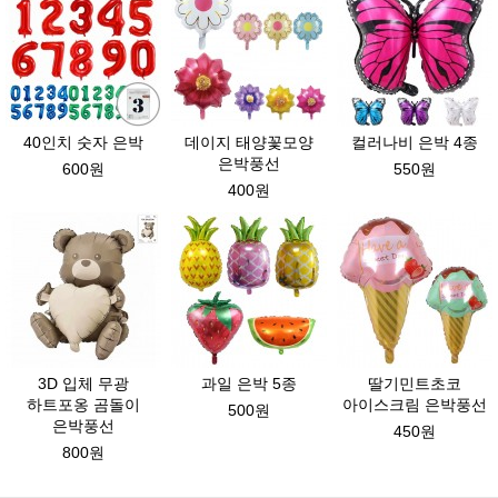
40인치 숫자 은박
데이지 태양꽃모양
컬러나비 은박 4종
은박풍선
600원
550원
400원
3D 입체 무광
과일 은박 5종
딸기민트초코
하트포옹 곰돌이
아이스크림 은박풍선
500원
은박풍선
450원
800원