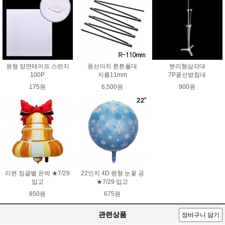
원형 양면테이프 스펀지
풍선아치 튼튼폴대
분리형삼각대
100P
지름11mm
7P풍선받침대
175원
6,500원
900원
리본 징글벨 은박 ★7/29
22인치 4D 원형 눈꽃 공
입고
★7/29 입고
850원
675원
관련상품
장바구니 담기