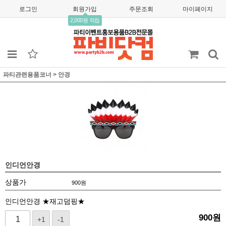
로그인
회원가입
주문조회
마이페이지
2,000원 적립
파티관련용품코너
>
안경
인디언안경
상품가
900
원
인디언안경 ★재고덤핑★
900
원
+1
-1