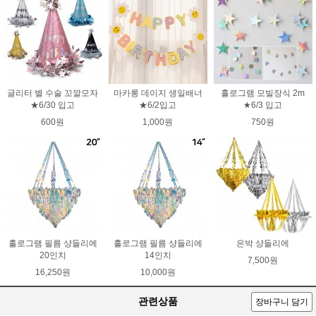
글리터 별 수술 꼬깔모자
마카롱 데이지 생일배너
홀로그램 모빌장식 2m
★6/30 입고
★6/2입고
★6/3 입고
600원
1,000원
750원
홀로그램 필름 샹들리에
홀로그램 필름 샹들리에
은박 샹들리에
20인치
14인치
7,500원
16,250원
10,000원
관련상품
장바구니 담기