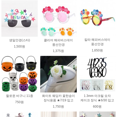
칼라 해피버스데이
생일안경(스타)
클리어 해피버스데이
풍선안경
풍선안경
1,500원
1,650원
1,375원
할로윈 바구니 11종
화이트 웨딩카 꽃한송이
1.3mm 아크릴 숫자
장식용품 ★7/19 입고
케이크 장식 ★6/30 입고
750원
1,750원
600원