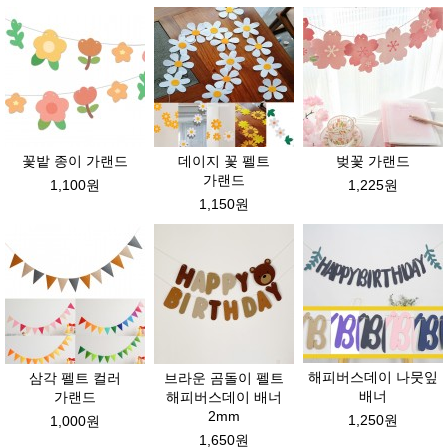
꽃밭 종이 가랜드
데이지 꽃 펠트
벚꽃 가랜드
가랜드
1,100원
1,225원
1,150원
해피버스데이 나뭇잎
삼각 펠트 컬러
브라운 곰돌이 펠트
배너
가랜드
해피버스데이 배너
2mm
1,250원
1,000원
1,650원