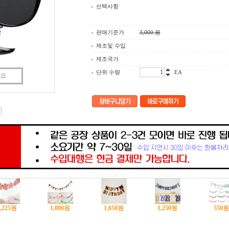
선택사항
판매기준가
3,000
원
제조및 수입
제조국가
단위 수량
EA
세요
,225
원
1,000
원
1,650
원
1,250
원
550
원