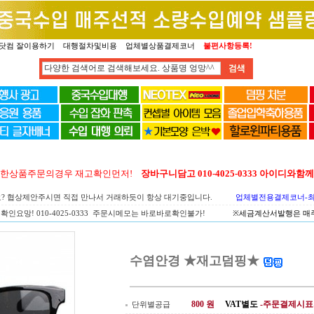
닷컴 잘이용하기
대행절차및비용
업체별상품결제코너
불편사항등록!
양한상품주문의경우 재고확인먼저!
장바구니담고 010-4025-0333 아이디와
요? 협상제안주시면 직접 만나서 거래하듯이 항상 대기중입니다.
업체별전용결제코너-최고
확인요망! 010-4025-0333 주문시메모는 바로바로확인불가!
※세금계산서발행은 매주 
수염안경 ★재고덤핑★
800
원
VAT별도
-주문결제시표
단위별공급