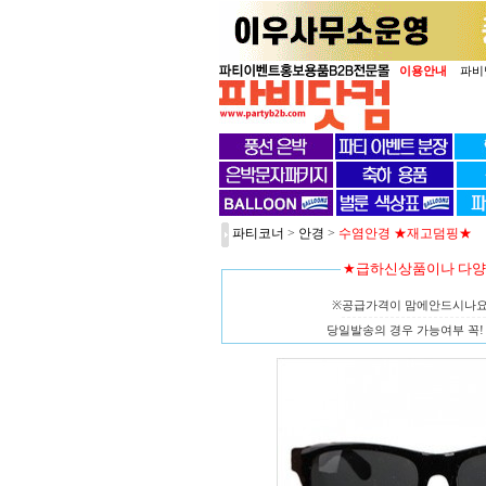
이용안내
파비
파티코너
>
안경
>
수염안경 ★재고덤핑★
★급하신상품이나 다
※공급가격이 맘에안드시나
당일발송의 경우 가능여부 꼭! 