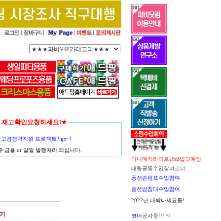
함께 재고확인요청하세요!★
경쟁력지원 프로젝트? go~!
금욜 or 말일 발행처리 되십니다.
미니매직라이트USB입고예정
대량공동수입참여코너
풍선손펌프수입참여
풍선받침대수입참여
2022년 대박나세요들!
기
코너
공사중!!! ^^