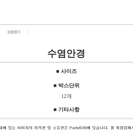
수염안경
■ 사이즈
■ 박스단위
12개
■ 기타사항