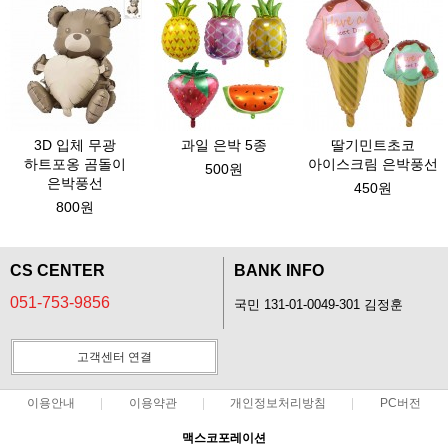
3D 입체 무광
과일 은박 5종
딸기민트초코
하트포옹 곰돌이
아이스크림 은박풍선
500원
은박풍선
450원
800원
CS CENTER
BANK INFO
051-753-9856
국민 131-01-0049-301 김정훈
고객센터 연결
이용안내
이용약관
개인정보처리방침
PC버전
맥스코포레이션