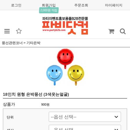
로그인
회원가입
주문조회
마이페이지
2,000원 적립
풍선관련코너
>
기타은박
18인치 원형 은박풍선 (3색웃는얼굴)
상품가
900
원
단위