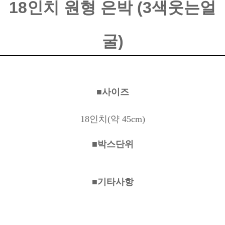
18인치 원형 은박 (3색웃는얼
굴)
■사이즈
18인치
(약 45cm)
■박스단위
■기타사항