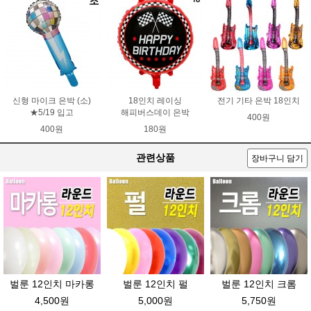
신형 마이크 은박 (소)
18인치 레이싱
전기 기타 은박 18인치
★5/19 입고
해피버스데이 은박
400원
400원
180원
관련상품
장바구니 담기
벌룬 12인치 마카롱
벌룬 12인치 펄
벌룬 12인치 크롬
4,500원
5,000원
5,750원