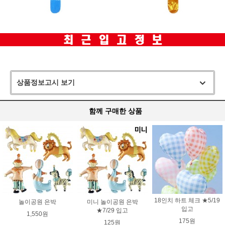
상품정보고시 보기
함께 구매한 상품
18인치 하트 체크 ★5/19
놀이공원 은박
미니 놀이공원 은박
입고
★7/29 입고
1,550원
175원
125원