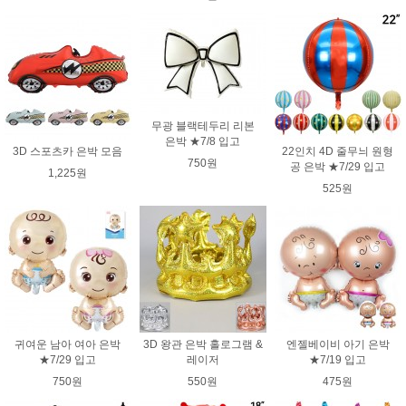
무광 블랙테두리 리본
은박 ★7/8 입고
3D 스포츠카 은박 모음
22인치 4D 줄무늬 원형
750원
공 은박 ★7/29 입고
1,225원
525원
귀여운 남아 여아 은박
3D 왕관 은박 홀로그램 &
엔젤베이비 아기 은박
★7/29 입고
레이저
★7/19 입고
750원
550원
475원