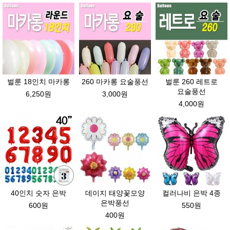
벌룬 18인치 마카롱
260 마카롱 요술풍선
벌룬 260 레트로
요술풍선
6,250원
3,000원
4,000원
40인치 숫자 은박
데이지 태양꽃모양
컬러나비 은박 4종
은박풍선
600원
550원
400원