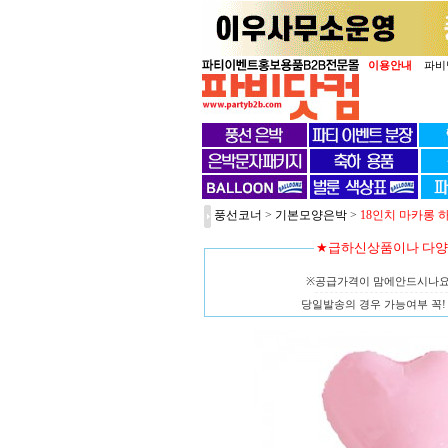
이용안내
파비
풍선코너
>
기본모양은박
>
18인치 마카롱 하
★급하신상품이나 다
※공급가격이 맘에안드시나
당일발송의 경우 가능여부 꼭! 