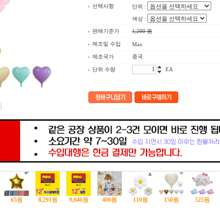
선택사항
단위 :
색상 :
판매기준가
1,200
원
제조및 수입
Max
제조국가
중국
단위 수량
EA
65
원
8,291
원
9,846
원
400
원
110
원
150
원
525
원