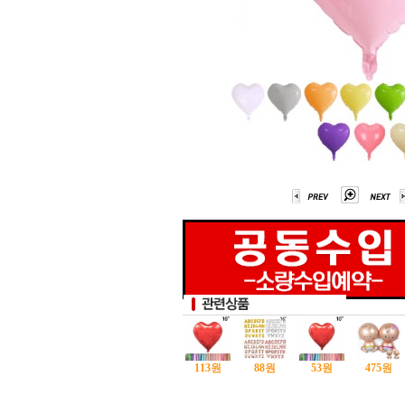
113
원
88
원
53
원
475
원