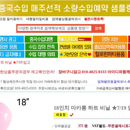
닷컴 잘이용하기
대행절차및비용
업체별상품결제코너
불편사항등록!
트 비닐 ★7/19 입고
양한상품주문의경우 재고확인먼저!
장바구니담고 010-4025-0333 아이디와
요? 협상제안주시면 직접 만나서 거래하듯이 항상 대기중입니다.
업체별전용결제코너-최고
확인요망! 010-4025-0333 주문시메모는 바로바로확인불가!
※세금계산서발행은 매주 
18인치 마카롱 하트 비닐 ★7/19
375
원
VAT별도
-주문결제시표
단위별공급