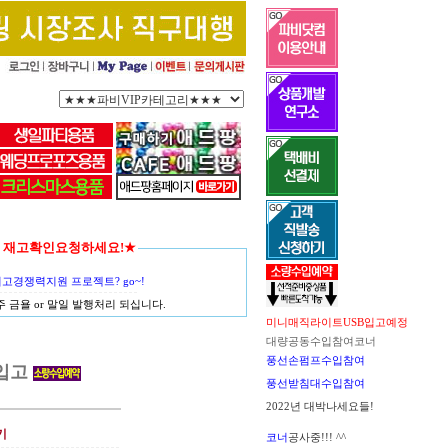
함께 재고확인요청하세요!★
경쟁력지원 프로젝트? go~!
금욜 or 말일 발행처리 되십니다.
미니매직라이트USB입고예정
대량공동수입참여코너
풍선손펌프수입참여
 입고
풍선받침대수입참여
2022년 대박나세요들!
기
코너
공사중!!! ^^