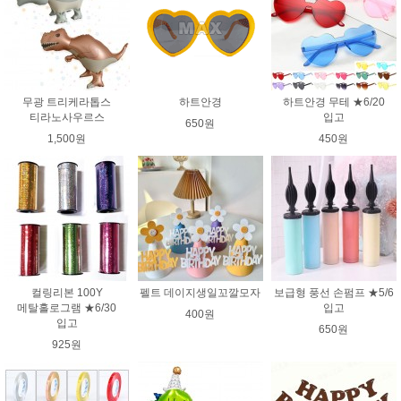
무광 트리케라톱스
하트안경
하트안경 무테 ★6/20
티라노사우르스
입고
650원
1,500원
450원
컬링리본 100Y
펠트 데이지생일꼬깔모자
보급형 풍선 손펌프 ★5/6
메탈홀로그램 ★6/30
입고
400원
입고
650원
925원