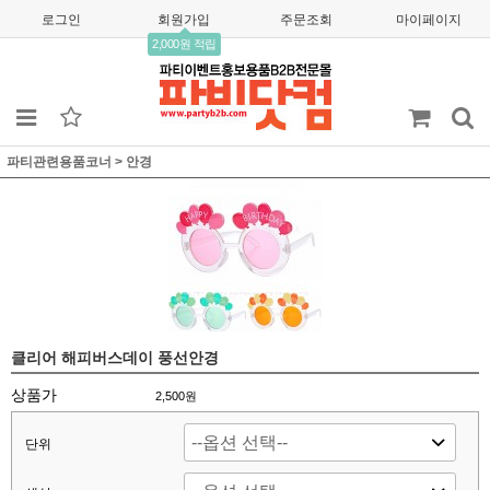
로그인
회원가입
주문조회
마이페이지
2,000원 적립
파티관련용품코너
>
안경
클리어 해피버스데이 풍선안경
상품가
2,500
원
단위