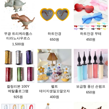
무광 트리케라톱스
하트안경
하트안경 무테
티라노사우르스
650원
450원
1,500원
컬링리본 100Y
펠트
보급형 풍선 손펌프
메탈홀로그램
데이지생일꼬깔모자
650원
925원
400원