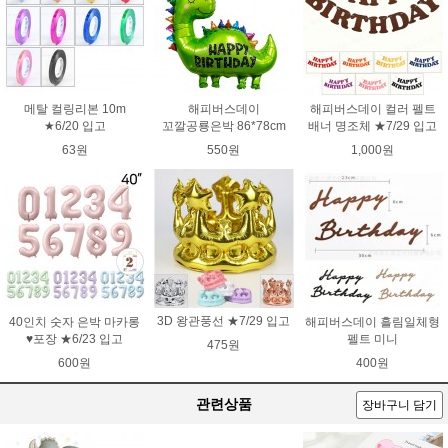
메탈 컬링리본 10m
해피버스데이
해피버스데이 컬러 펠트
★6/20 입고
꼬깔공룡은박 86*78cm
배너 명조체 ★7/29 입고
63원
550원
1,000원
3D 왕관풍선 ★7/29 입고
40인치 숫자 은박 마카롱
해피버스데이 흘림일체형
♥포장 ★6/23 입고
펠트 미니
475원
600원
400원
관련상품
장바구니 담기