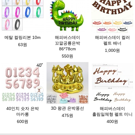
메탈 컬링리본 10m
해피버스데이
해피버스데이 컬러
꼬깔공룡은박
펠트 배너
63원
86*78cm
1,000원
550원
3D 왕관 은박풍선
40인치 숫자 은박
해피버스데이
마카롱
흘림일체형 펠트 미니
475원
600원
400원