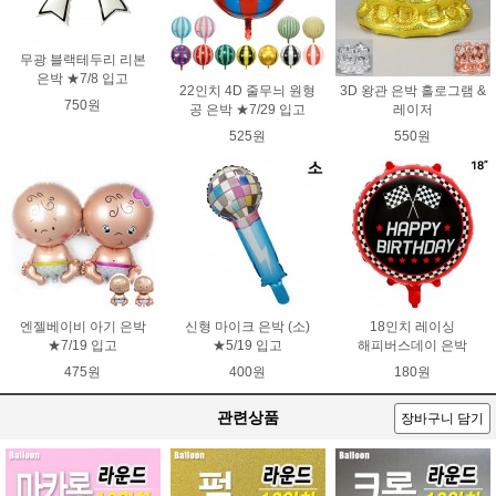
무광 블랙테두리 리본
은박 ★7/8 입고
22인치 4D 줄무늬 원형
3D 왕관 은박 홀로그램 &
750원
공 은박 ★7/29 입고
레이저
525원
550원
엔젤베이비 아기 은박
신형 마이크 은박 (소)
18인치 레이싱
★7/19 입고
★5/19 입고
해피버스데이 은박
475원
400원
180원
관련상품
장바구니 담기