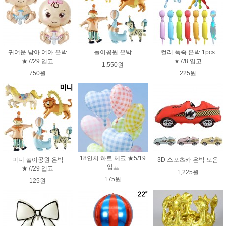
귀여운 남아 여아 은박
놀이공원 은박
컬러 폭죽 은박 1pcs
★7/29 입고
★7/8 입고
1,550원
750원
225원
18인치 하트 체크 ★5/19
미니 놀이공원 은박
3D 스포츠카 은박 모음
입고
★7/29 입고
1,225원
175원
125원