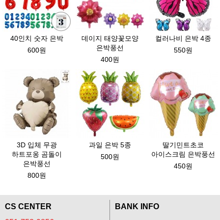
40인치 숫자 은박
데이지 태양꽃모양
컬러나비 은박 4종
은박풍선
600원
550원
400원
3D 입체 무광
과일 은박 5종
딸기민트초코
하트포옹 곰돌이
아이스크림 은박풍선
500원
은박풍선
450원
800원
CS CENTER
BANK INFO