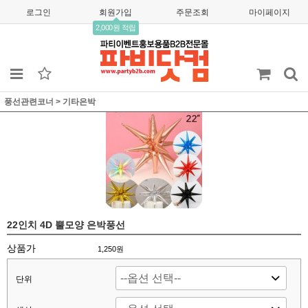
로그인
회원가입
주문조회
마이페이지
2,000원 적립
풍선관련코너
>
기타은박
22인치 4D 뿔모양 은박풍선
상품가
1,250
원
단위