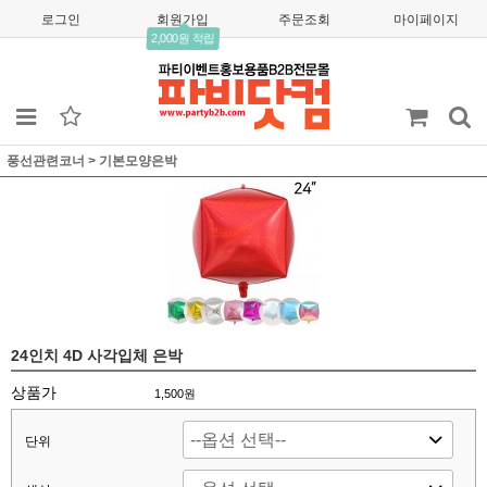
로그인
회원가입
주문조회
마이페이지
2,000원 적립
풍선관련코너
>
기본모양은박
24인치 4D 사각입체 은박
상품가
1,500
원
단위