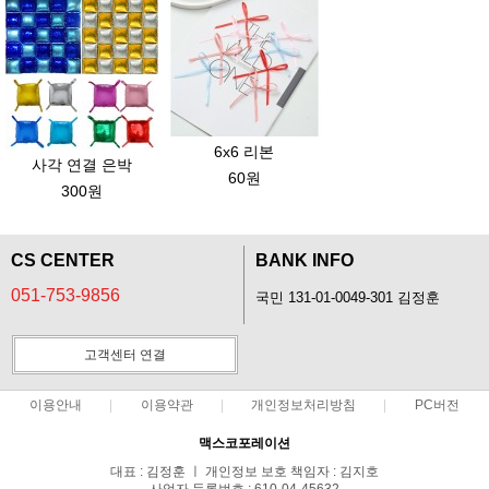
6x6 리본
사각 연결 은박
60원
300원
CS CENTER
BANK INFO
051-753-9856
국민 131-01-0049-301 김정훈
고객센터 연결
이용안내
이용약관
개인정보처리방침
PC버전
맥스코포레이션
대표 : 김정훈 ㅣ 개인정보 보호 책임자 : 김지호
사업자 등록번호 : 610-04-45632