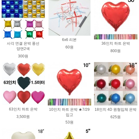
6x6 리본
사각 연결 은박 풍선
36인치 하트 은박
60원
양면2색
800원
300원
63인치 하트 은박
10인치 하트 은박 ★7/29
18인치 4D 원형입체 은박
입고
3,500원
625원
53원