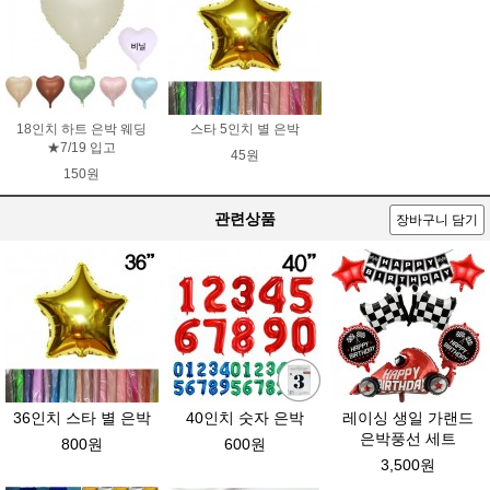
18인치 하트 은박 웨딩
스타 5인치 별 은박
★7/19 입고
45원
150원
관련상품
장바구니 담기
36인치 스타 별 은박
40인치 숫자 은박
레이싱 생일 가랜드
은박풍선 세트
800원
600원
3,500원