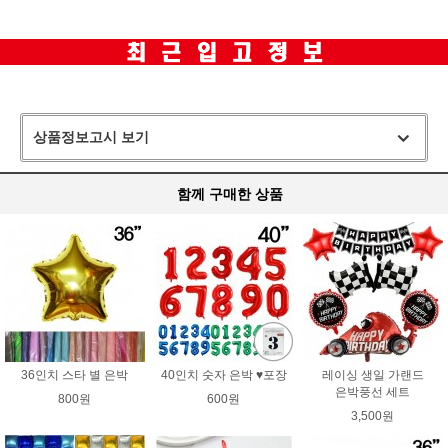
상품정보고시 보기
함께 구매한 상품
36인치 스타 별 은박
40인치 숫자 은박 ♥포장
레이싱 생일 가랜드
은박풍선 세트
800원
600원
3,500원