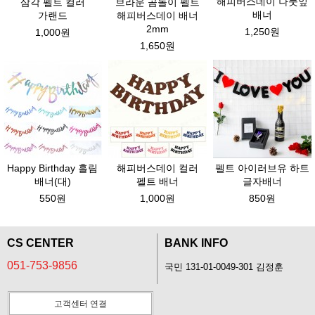
해피버스데이 나뭇잎
삼각 펠트 컬러
브라운 곰돌이 펠트
배너
가랜드
해피버스데이 배너
2mm
1,250원
1,000원
1,650원
Happy Birthday 흘림
해피버스데이 컬러
펠트 아이러브유 하트
배너(대)
펠트 배너
글자배너
550원
1,000원
850원
CS CENTER
BANK INFO
051-753-9856
국민 131-01-0049-301 김정훈
고객센터 연결