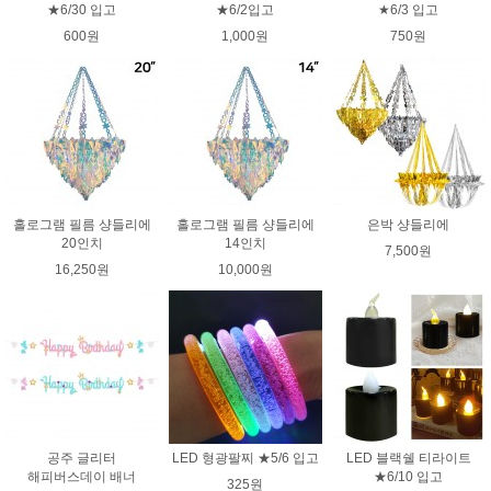
★6/30 입고
★6/2입고
★6/3 입고
600원
1,000원
750원
홀로그램 필름 샹들리에
홀로그램 필름 샹들리에
은박 샹들리에
20인치
14인치
7,500원
16,250원
10,000원
공주 글리터
LED 형광팔찌 ★5/6 입고
LED 블랙쉘 티라이트
해피버스데이 배너
★6/10 입고
325원