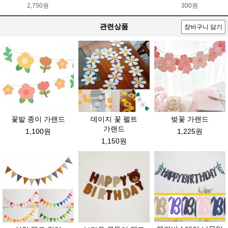
2,750원
300원
관련상품
장바구니 담기
꽃밭 종이 가랜드
데이지 꽃 펠트
벚꽃 가랜드
가랜드
1,100원
1,225원
1,150원