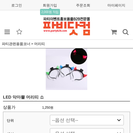
로그인
회원가입
주문조회
마이페이지
2,000원 적립
파티관련용품코너
>
머리띠
LED 악마뿔 머리띠 소
상품가
1,250
원
단위