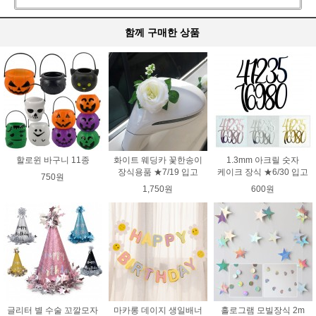
함께 구매한 상품
할로윈 바구니 11종
화이트 웨딩카 꽃한송이
1.3mm 아크릴 숫자
장식용품 ★7/19 입고
케이크 장식 ★6/30 입고
750원
1,750원
600원
글리터 별 수술 꼬깔모자
마카롱 데이지 생일배너
홀로그램 모빌장식 2m