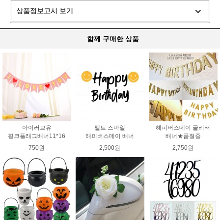
상품정보고시 보기
함께 구매한 상품
아이러브유
펠트 스마일
해피버스데이 글리터
핑크플래그배너11*16
해피버스데이 배너
배너★품절중
750원
2,500원
2,750원