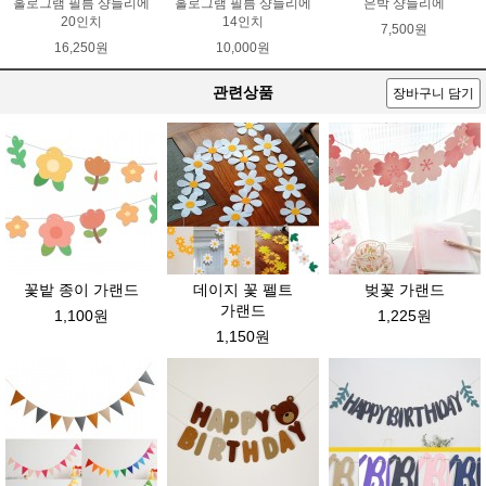
홀로그램 필름 샹들리에
홀로그램 필름 샹들리에
은박 샹들리에
20인치
14인치
7,500원
16,250원
10,000원
관련상품
장바구니 담기
꽃밭 종이 가랜드
데이지 꽃 펠트
벚꽃 가랜드
가랜드
1,100원
1,225원
1,150원