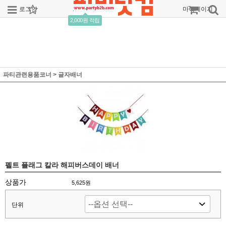
로그인
회원가입
주문조회
마이페이지
2,000원 적립
파티관련용품코너
>
글자배너
펠트 플래그 칼라 해피버스데이 배너
상품가
5,625
원
단위