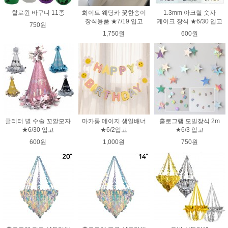
할로윈 바구니 11종
화이트 웨딩카 꽃한송이
1.3mm 아크릴 숫자
장식용품 ★7/19 입고
케이크 장식 ★6/30 입고
750원
1,750원
600원
글리터 별 수술 꼬깔모자
마카롱 데이지 생일배너
홀로그램 모빌장식 2m
★6/30 입고
★6/2입고
★6/3 입고
600원
1,000원
750원