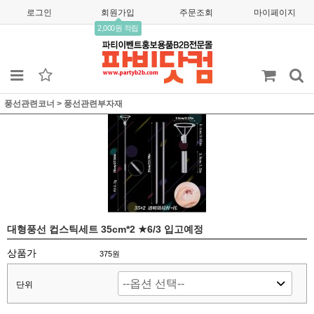
로그인
회원가입
주문조회
마이페이지
2,000원 적립
풍선관련코너
>
풍선관련부자재
대형풍선 컵스틱세트 35cm*2 ★6/3 입고예정
상품가
375
원
단위