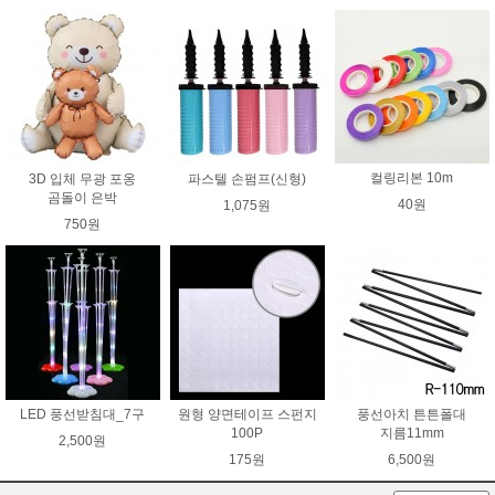
컬링리본 10m
3D 입체 무광 포옹
파스텔 손펌프(신형)
곰돌이 은박
40원
1,075원
750원
LED 풍선받침대_7구
원형 양면테이프 스펀지
풍선아치 튼튼폴대
100P
지름11mm
2,500원
175원
6,500원