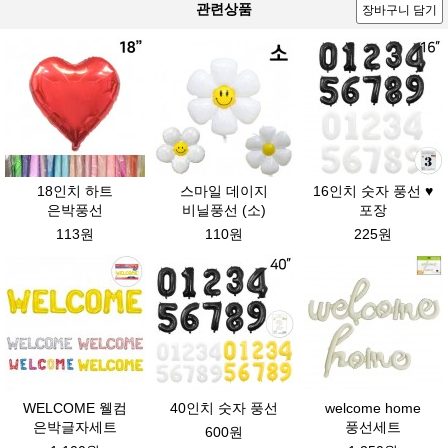
관련상품
장바구니 담기
18인치 하트
스마일 데이지
16인치 숫자 풍선 ♥
은박풍선
비닐풍선 (소)
포장
113원
110원
225원
WELCOME 웰컴
40인치 숫자 풍선
welcome home
은박글자세트
풍선세트
600원