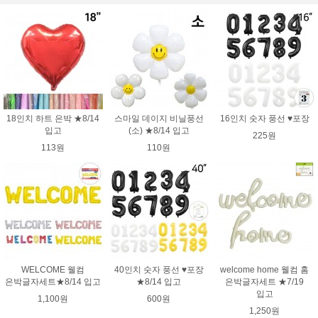
18인치 하트 은박 ★8/14
스마일 데이지 비닐풍선
16인치 숫자 풍선 ♥포장
입고
(소) ★8/14 입고
225원
113원
110원
WELCOME 웰컴
40인치 숫자 풍선 ♥포장
welcome home 웰컴 홈
은박글자세트★8/14 입고
★8/14 입고
은박글자세트 ★7/19
입고
1,100원
600원
1,250원