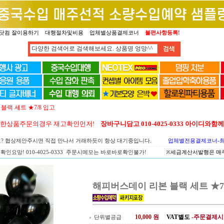
닷컴 잘이용하기
대행절차및비용
업체별상품결제코너
불편사항등록!
랙 세트 ★7/8 입고
양한상품주문의경우 재고확인먼저!
장바구니담고 010-4025-0333 아이디와
요? 협상제안주시면 직접 만나서 거래하듯이 항상 대기중입니다.
업체별전용결제코너-최고
확인요망! 010-4025-0333 주문시메모는 바로바로확인불가!
※세금계산서발행은 매주 
해피버스데이 리본 블랙 세트 ★7/
10,000
원
VAT별도
-주문결제시
단위별공급