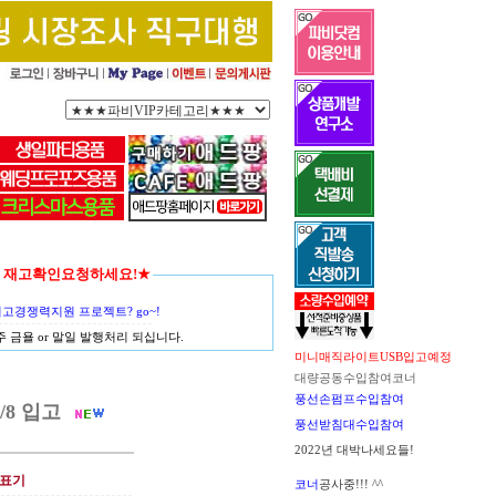
함께 재고확인요청하세요!★
경쟁력지원 프로젝트? go~!
금욜 or 말일 발행처리 되십니다.
미니매직라이트USB입고예정
대량공동수입참여코너
풍선손펌프수입참여
8 입고
풍선받침대수입참여
2022년 대박나세요들!
표기
코너
공사중!!! ^^