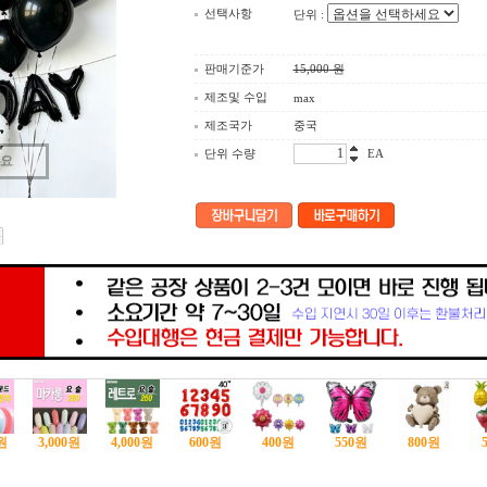
선택사항
단위 :
판매기준가
15,000
원
제조및 수입
max
제조국가
중국
단위 수량
EA
세요
원
3,000
원
4,000
원
600
원
400
원
550
원
800
원