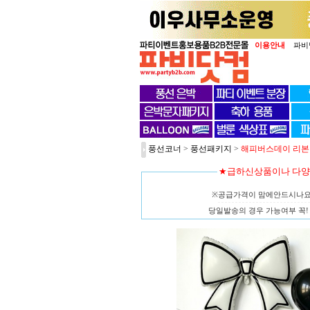
이용안내
파비
풍선코너
>
풍선패키지
>
해피버스데이 리본 블
★급하신상품이나 다
※공급가격이 맘에안드시나
당일발송의 경우 가능여부 꼭! 