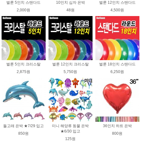
벌룬 5인치 스탠다드
10인치 십자 은박
벌룬 12인치 스탠다드
2,000원
48원
4,500원
벌룬 5인치 크리스탈
벌룬 12인치 크리스탈
벌룬 18인치 스탠다드
2,875원
5,750원
6,250원
돌고래 은박 ★7/29 입고
미니 해양류 동물 은박
36인치 하트 은박
★6/30 입고
850원
800원
125원