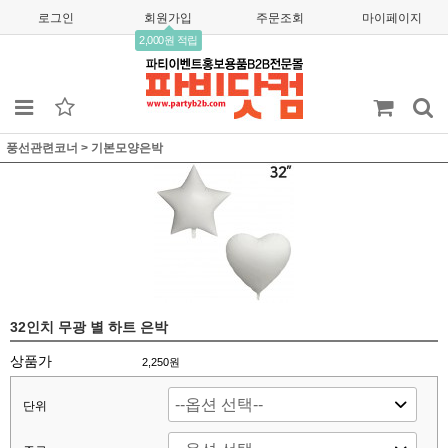
로그인
회원가입
주문조회
마이페이지
2,000원 적립
풍선관련코너
>
기본모양은박
32인치 무광 별 하트 은박
상품가
2,250
원
단위