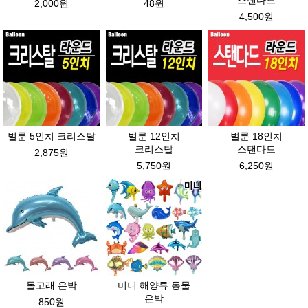
2,000원
48원
4,500원
벌룬 5인치 크리스탈
벌룬 12인치
벌룬 18인치
크리스탈
스탠다드
2,875원
5,750원
6,250원
돌고래 은박
미니 해양류 동물
은박
850원