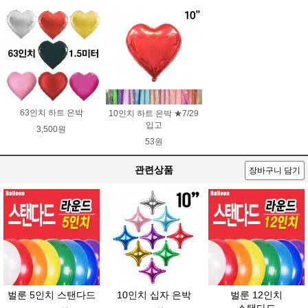
63인치 하트 은박
10인치 하트 은박 ★7/29
입고
3,500원
53원
관련상품
장바구니 담기
벌룬 5인치 스탠다드
10인치 십자 은박
벌룬 12인치
스탠다드