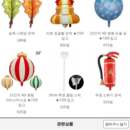
길쭉 나뭇잎 은박
리본 징글벨 은박 ★7/29
22인치 4D 원형 눈꽃 공
입고
★7/29 입고
188원
850원
675원
22인치 4D 원형
35cm 투명 클립 스틱
무광 소화기 은박
크리스마스공 ★7/29
★7/29 입고
525원
입고
225원
525원
관련상품
장바구니 담기