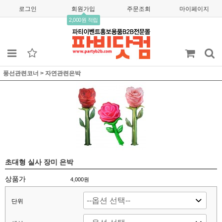
로그인
회원가입
주문조회
마이페이지
2,000원 적립
풍선관련코너
>
자연관련은박
초대형 실사 장미 은박
상품가
4,000
원
단위