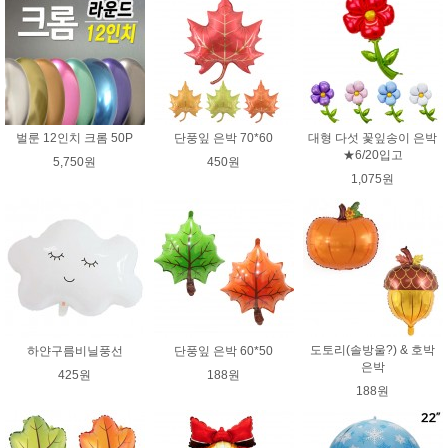
벌룬 12인치 크롬 50P
단풍잎 은박 70*60
대형 다섯 꽃잎송이 은박
★6/20입고
5,750원
450원
1,075원
도토리(솔방울?) & 호박
하얀구름비닐풍선
단풍잎 은박 60*50
은박
425원
188원
188원