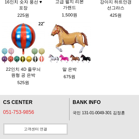
고급 펄지 리본
16인치 숫자 풍선 ♥
강아지 하트안경
가랜드
포장
선그라스
1,500원
225원
425원
22인치 4D 줄무늬
말 은박
원형 공 은박
675원
525원
CS CENTER
BANK INFO
051-753-9856
국민 131-01-0049-301 김정훈
고객센터 연결