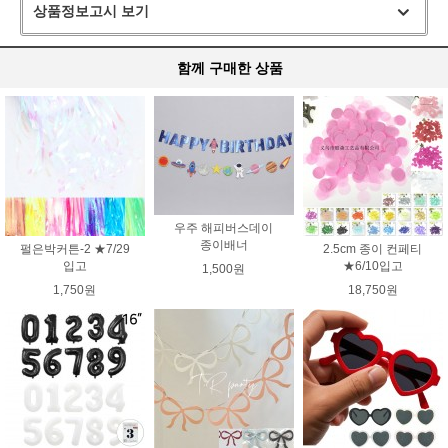
상품정보고시 보기
함께 구매한 상품
우주 해피버스데이
종이배너
펄은박커튼-2 ★7/29
2.5cm 종이 컨페티
입고
★6/10입고
1,500원
1,750원
18,750원