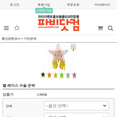
로그인
회원가입
주문조회
마이페이지
2,000원 적립
풍선관련코너
>
기타은박
별 레이스 수술 은박
상품가
2,500
원
단위