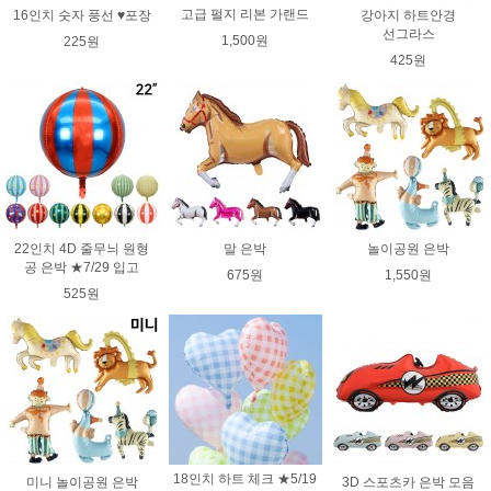
고급 펄지 리본 가랜드
16인치 숫자 풍선 ♥포장
강아지 하트안경
선그라스
1,500원
225원
425원
22인치 4D 줄무늬 원형
말 은박
놀이공원 은박
공 은박 ★7/29 입고
675원
1,550원
525원
18인치 하트 체크 ★5/19
미니 놀이공원 은박
3D 스포츠카 은박 모음