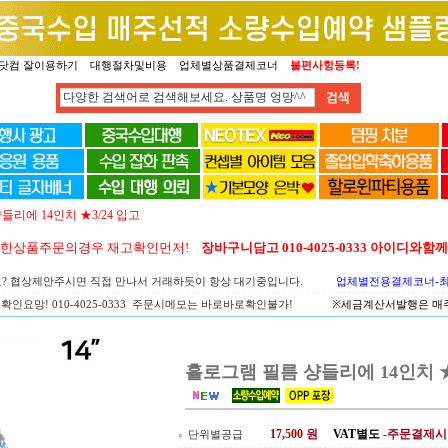
닷컴 잘이용하기
대행절차및비용
업체별상품결제코너
불편사항등록!
리에 14인치 ★3/24 입고
양한상품주문의경우 재고확인먼저!
장바구니담고 010-4025-0333 아이디와
요? 협상제안주시면 직접 만나서 거래하듯이 항상 대기중입니다.
업체별전용결제코너-최고
확인요망! 010-4025-0333 주문시메모는 바로바로확인불가!
※세금계산서발행은 매주 
홀로그램 필름 샹들리에 14인치 ★
17,500
원
VAT별도
-주문결제시
단위별공급