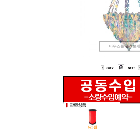
마우스를 올려보
625
원