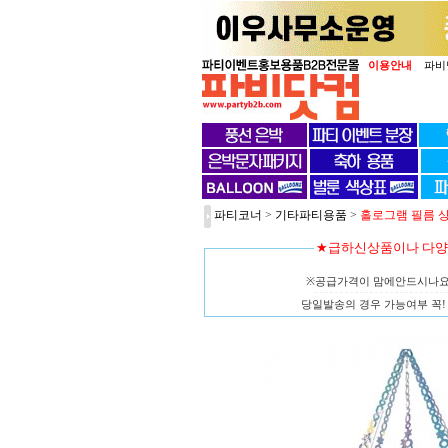
이용안내
파비
파티코너
>
기타파티용품
>
홀로그램 필름 샹들
★급하신상품이나 다
※공급가격이 맘에안드시나
당일발송의 경우 가능여부 꼭! 