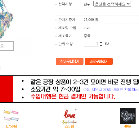
선택사항
단위 :
판매기준가
25,000
원
제조및 수입
max
제조국가
중국
단위 수량
EA
세요
1,750
원
225
원
48
원