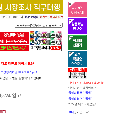
함께 재고확인요청하세요!★
경쟁력지원 프로젝트? go~!
금욜 or 말일 발행처리 되십니다.
미니매직라이트USB입고예정
대량공동수입참여코너
풍선손펌프수입참여
3/24 입고
풍선받침대수입참여
2022년 대박나세요들!
표기
코너
공사중!!! ^^