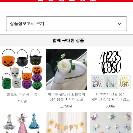
상품정보고시 보기
함께 구매한 상품
할로윈 바구니 11종
화이트 웨딩카 꽃한송이
1.3mm 아크릴 숫자
장식용품 ★7/19 입고
케이크 장식 ★6/30 입고
750원
1,750원
600원