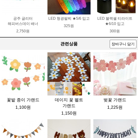
공주 글리터
LED 형광팔찌 ★5/6 입고
LED 블랙쉘 티라이트
해피버스데이 배너
★6/10 입고
325원
2,750원
300원
관련상품
장바구니 담기
꽃밭 종이 가랜드
데이지 꽃 펠트
벚꽃 가랜드
가랜드
1,100원
1,225원
1,150원