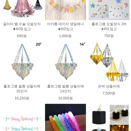
글리터 별 수술 꼬깔모자
마카롱 데이지 생일배너
홀로그램 모빌장식 2m
★6/30 입고
★6/2입고
★6/3 입고
600원
1,000원
750원
홀로그램 필름 샹들리에
홀로그램 필름 샹들리에
은박 샹들리에
20인치
14인치
7,500원
16,250원
10,000원