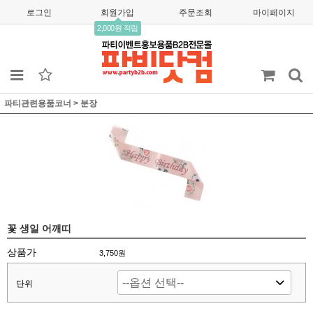
로그인
회원가입
주문조회
마이페이지
2,000원 적립
파티관련용품코너
>
분장
꽃 생일 어깨띠
상품가
3,750
원
단위