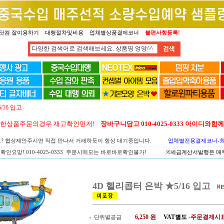
닷컴 잘이용하기
대행절차및비용
업체별상품결제코너
불편사항등록!
/16 입고
양한상품주문의경우 재고확인먼저!
장바구니담고 010-4025-0333 아이디와
요? 협상제안주시면 직접 만나서 거래하듯이 항상 대기중입니다.
업체별전용결제코너-최고
확인요망! 010-4025-0333 주문시메모는 바로바로확인불가!
※세금계산서발행은 매주 
4D 헬리콥터 은박 ★5/16 입고
6,250
원
VAT별도
-주문결제시
단위별공급