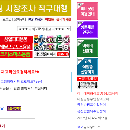
함께 재고확인요청하세요!★
경쟁력지원 프로젝트? go~!
금욜 or 말일 발행처리 되십니다.
미니매직라이트USB입고예정
대량공동수입참여코너
풍선손펌프수입참여
풍선받침대수입참여
2022년 대박나세요들!
표기
코너
공사중!!! ^^