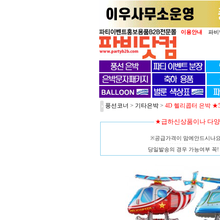
이용안내
파비
풍선코너
>
기타은박
>
4D 헬리콥터 은박 ★5
★급하신상품이나 다
※공급가격이 맘에안드시나
당일발송의 경우 가능여부 꼭! 