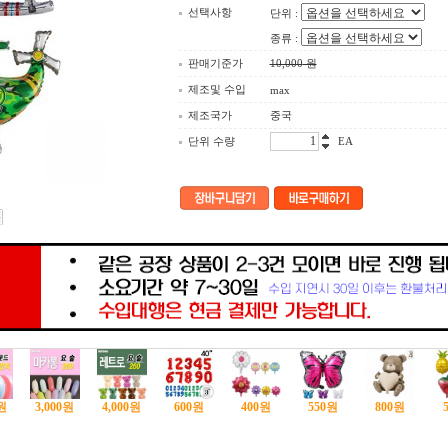
선택사항
단위 :
종류 :
판매기준가
10,000
원
제조및 수입
max
제조국가
중국
단위 수량
EA
원
3,000
원
4,000
원
600
원
400
원
550
원
800
원