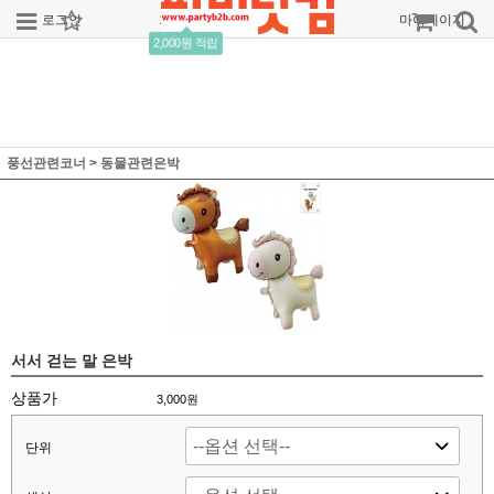
로그인
회원가입
주문조회
마이페이지
2,000원 적립
풍선관련코너
>
동물관련은박
서서 걷는 말 은박
상품가
3,000
원
단위