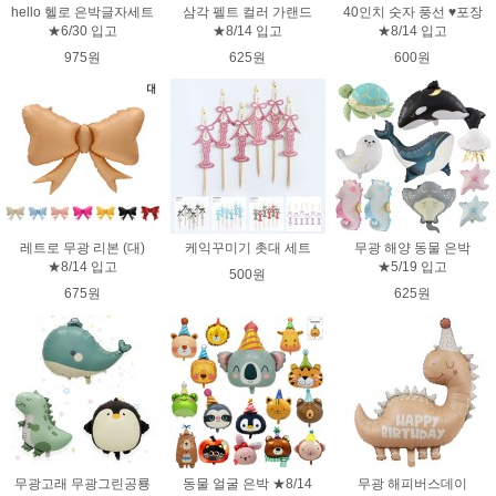
hello 헬로 은박글자세트
삼각 펠트 컬러 가랜드
40인치 숫자 풍선 ♥포장
★6/30 입고
★8/14 입고
★8/14 입고
975원
625원
600원
레트로 무광 리본 (대)
케익꾸미기 촛대 세트
무광 해양 동물 은박
★8/14 입고
★5/19 입고
500원
675원
625원
무광고래 무광그린공룡
동물 얼굴 은박 ★8/14
무광 해피버스데이