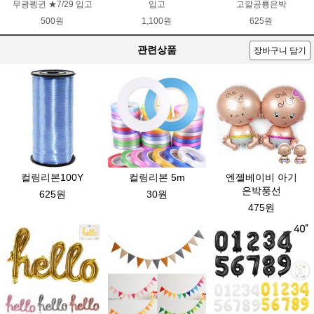
무광펭귄 ★7/29 입고
입고
고깔공룡은박
500원
1,100원
625원
관련상품
장바구니 담기
컬링리본100Y
컬링리본 5m
엔젤베이비 아기
은박풍선
625원
30원
475원