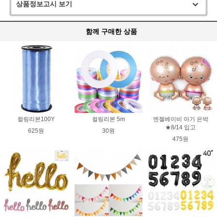
상품정보고시 보기
함께 구매한 상품
컬링리본100Y
컬링리본 5m
엔젤베이비 아기 은박
★8/14 입고
625원
30원
475원