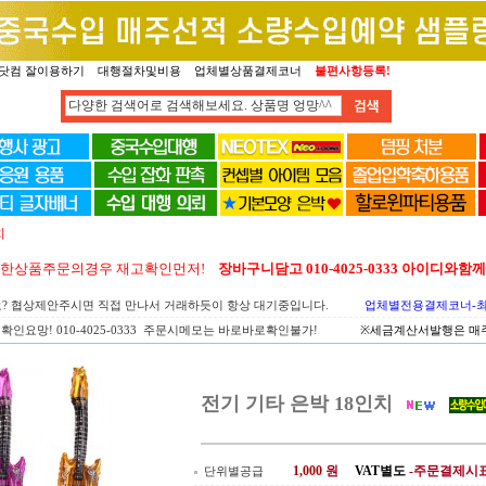
닷컴 잘이용하기
대행절차및비용
업체별상품결제코너
불편사항등록!
치
양한상품주문의경우 재고확인먼저!
장바구니담고 010-4025-0333 아이디와
요? 협상제안주시면 직접 만나서 거래하듯이 항상 대기중입니다.
업체별전용결제코너-최고
확인요망! 010-4025-0333 주문시메모는 바로바로확인불가!
※세금계산서발행은 매주 
전기 기타 은박 18인치
1,000
원
VAT별도
-주문결제시
단위별공급