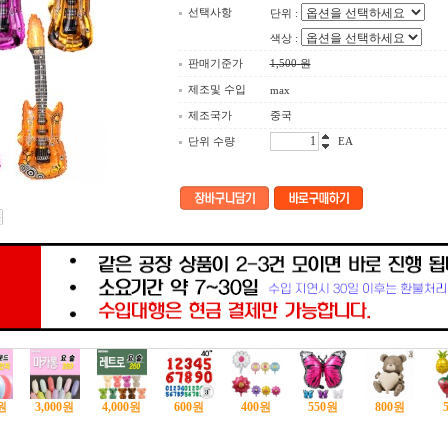
선택사항
단위 :
색상 :
판매기준가
1,500
원
제조및 수입
max
제조국가
중국
단위 수량
EA
원
3,000
원
4,000
원
600
원
400
원
550
원
800
원