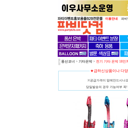
이용안내
파비
풍선코너
>
기타은박
>
전기 기타 은박 18인
★급하신상품이나 다
※공급가격이 맘에안드시나
당일발송의 경우 가능여부 꼭! 