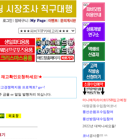
함께 재고확인요청하세요!★
경쟁력지원 프로젝트? go~!
금욜 or 말일 발행처리 되십니다.
미니매직라이트USB입고예정
대량공동수입참여코너
풍선손펌프수입참여
풍선받침대수입참여
2022년 대박나세요들!
표기
코너
공사중!!! ^^