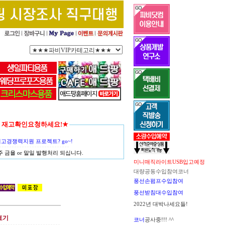
함께 재고확인요청하세요!★
경쟁력지원 프로젝트? go~!
금욜 or 말일 발행처리 되십니다.
미니매직라이트USB입고예정
대량공동수입참여코너
풍선손펌프수입참여
풍선받침대수입참여
2022년 대박나세요들!
표기
코너
공사중!!! ^^