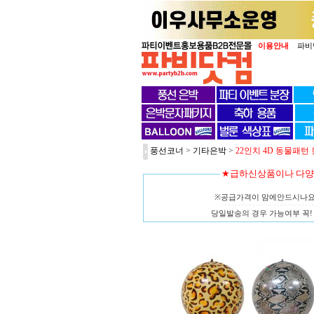
이용안내
파비
풍선코너
>
기타은박
>
22인치 4D 동물패턴
★급하신상품이나 다
※공급가격이 맘에안드시나
당일발송의 경우 가능여부 꼭! 