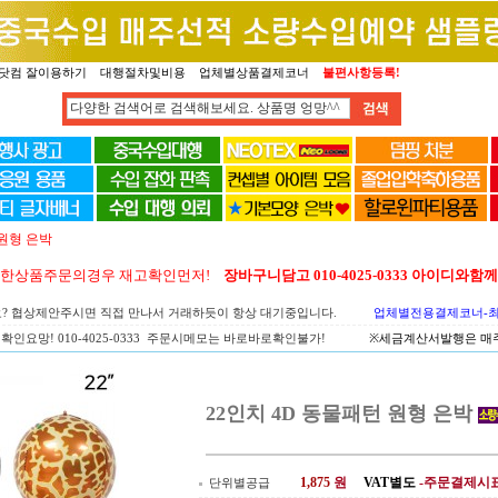
닷컴 잘이용하기
대행절차및비용
업체별상품결제코너
불편사항등록!
 원형 은박
양한상품주문의경우 재고확인먼저!
장바구니담고 010-4025-0333 아이디와
요? 협상제안주시면 직접 만나서 거래하듯이 항상 대기중입니다.
업체별전용결제코너-최고
확인요망! 010-4025-0333 주문시메모는 바로바로확인불가!
※세금계산서발행은 매주 
22인치 4D 동물패턴 원형 은박
1,875
원
VAT별도
-주문결제시
단위별공급