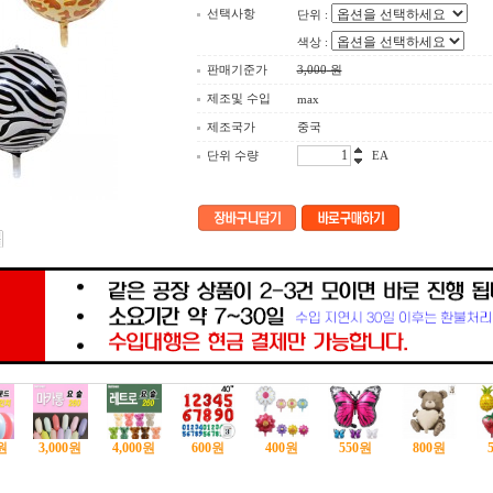
선택사항
단위 :
색상 :
판매기준가
3,000
원
제조및 수입
max
제조국가
중국
단위 수량
EA
원
3,000
원
4,000
원
600
원
400
원
550
원
800
원