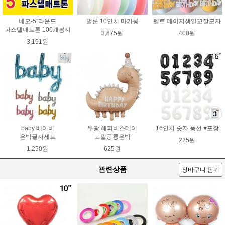
네오-5"라운드
벌룬 10인치 마카롱
펠트 데이지생일꼬깔모자
파스텔매트톤 100개봉지
3,875원
400원
3,191원
baby 베이비
무광 해피버스데이
16인치 숫자 풍선 ♥포장
은박글자세트
고깔공룡은박
225원
1,250원
625원
관련상품
장바구니 담기