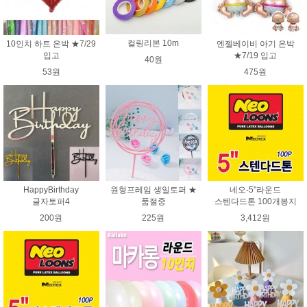
컬링리본 10m
10인치 하트 은박 ★7/29
엔젤베이비 아기 은박
입고
★7/19 입고
40원
53원
475원
HappyBirthday
원형프레임 생일토퍼 ★
네오-5"라운드
글자토퍼4
품절중
스텐다드톤 100개봉지
200원
225원
3,412원