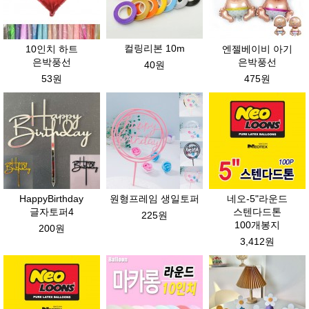
컬링리본 10m
10인치 하트
엔젤베이비 아기
은박풍선
은박풍선
40원
53원
475원
HappyBirthday
원형프레임 생일토퍼
네오-5"라운드
글자토퍼4
스텐다드톤
225원
100개봉지
200원
3,412원