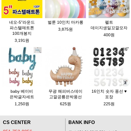
네오-5"라운드
벌룬 10인치 마카롱
펠트
파스텔매트톤
데이지생일꼬깔모자
3,875원
100개봉지
400원
3,191원
baby 베이비
무광 해피버스데이
16인치 숫자 풍선 ♥
은박글자세트
고깔공룡은박풍선
포장
1,250원
625원
225원
CS CENTER
BANK INFO