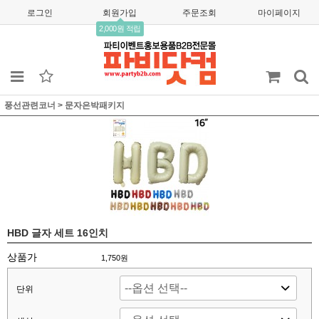
로그인
회원가입
주문조회
마이페이지
2,000원 적립
풍선관련코너
>
문자은박패키지
HBD 글자 세트 16인치
상품가
1,750
원
단위