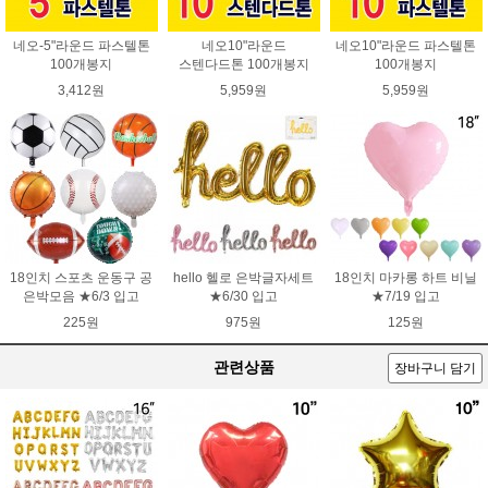
네오-5"라운드 파스텔톤
네오10"라운드
네오10"라운드 파스텔톤
100개봉지
스텐다드톤 100개봉지
100개봉지
3,412원
5,959원
5,959원
18인치 스포츠 운동구 공
hello 헬로 은박글자세트
18인치 마카롱 하트 비닐
은박모음 ★6/3 입고
★6/30 입고
★7/19 입고
225원
975원
125원
관련상품
장바구니 담기