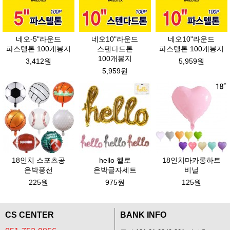
네오-5"라운드
네오10"라운드
네오10"라운드
파스텔톤 100개봉지
스텐다드톤
파스텔톤 100개봉지
100개봉지
3,412원
5,959원
5,959원
18인치 스포츠공
hello 헬로
18인치마카롱하트
은박풍선
은박글자세트
비닐
225원
975원
125원
CS CENTER
BANK INFO