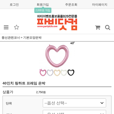
로그인
회원가입
주문조회
마이페이지
2,000원 적립
풍선관련코너
>
기본모양은박
40인치 링하트 프레임 은박
상품가
2,750
원
단위