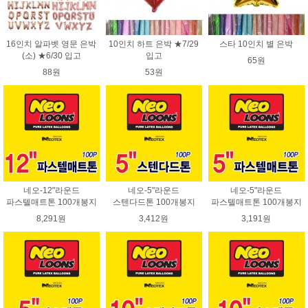
16인치 알파벳 영문 은박
10인치 하트 은박 ★7/29
스타 10인치 별 은박
(소) ★6/30 입고
입고
65원
88원
53원
네오-12"라운드
네오-5"라운드
네오-5"라운드
파스텔매트톤 100개봉지
스텐다드톤 100개봉지
파스텔매트톤 100개봉지
8,291원
3,412원
3,191원