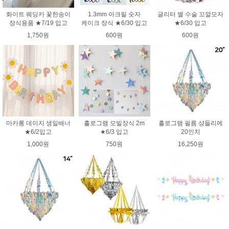
화이트 웨딩카 꽃한송이
1.3mm 아크릴 숫자
글리터 별 수술 꼬깔모자
장식용품 ★7/19 입고
케이크 장식 ★6/30 입고
★6/30 입고
1,750원
600원
600원
마카롱 데이지 생일배너
홀로그램 모빌장식 2m
홀로그램 필름 샹들리에
★6/2입고
★6/3 입고
20인치
1,000원
750원
16,250원