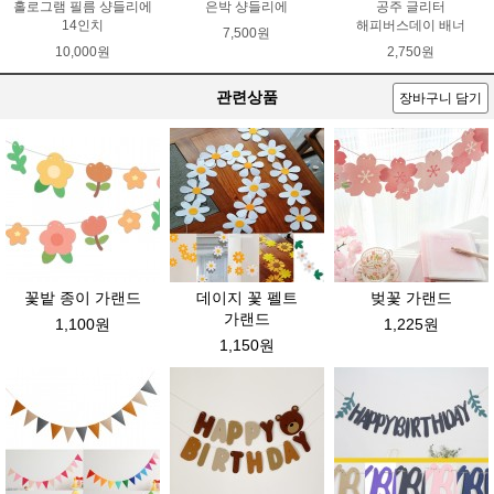
홀로그램 필름 샹들리에
은박 샹들리에
공주 글리터
14인치
해피버스데이 배너
7,500원
10,000원
2,750원
관련상품
장바구니 담기
꽃밭 종이 가랜드
데이지 꽃 펠트
벚꽃 가랜드
가랜드
1,100원
1,225원
1,150원