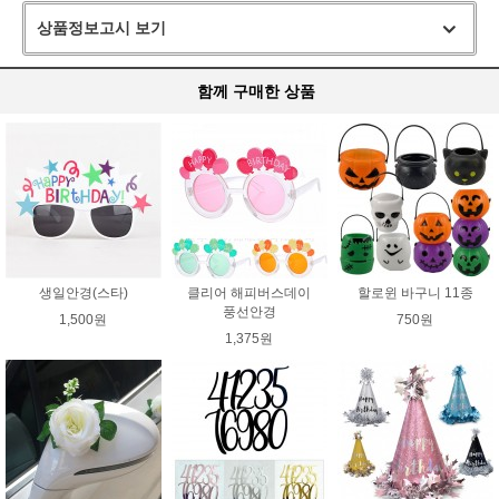
상품정보고시 보기
함께 구매한 상품
생일안경(스타)
클리어 해피버스데이
할로윈 바구니 11종
풍선안경
1,500원
750원
1,375원