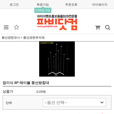
로그인
회원가입
주문조회
마이페이지
2,000원 적립
풍선관련코너
>
풍선관련부자재
접이식 8P 테이블 풍선받침대
상품가
3,125
원
단위