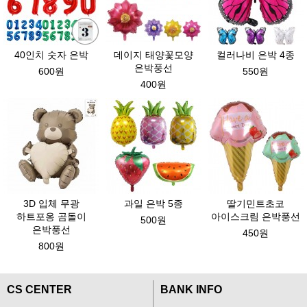
40인치 숫자 은박
데이지 태양꽃모양
컬러나비 은박 4종
은박풍선
600원
550원
400원
3D 입체 무광
과일 은박 5종
딸기민트초코
하트포옹 곰돌이
아이스크림 은박풍선
500원
은박풍선
450원
800원
CS CENTER
BANK INFO