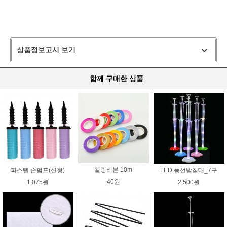
상품정보고시 보기
함께 구매한 상품
컬링리본 10m
파스텔 손펌프(신형)
LED 풍선받침대_7구
40원
1,075원
2,500원