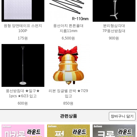
원형 양면테이프 스펀지
풍선아치 튼튼폴대
분리형삼각대
100P
지름11mm
7P풍선받침대
175원
6,500원
900원
풍선받침대 ★일구★
리본 징글벨 은박 ★7/29
1pcs ★6/23 입고
입고
600원
850원
관련상품
장바구니 담기