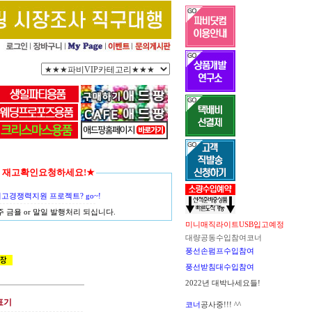
함께 재고확인요청하세요!★
경쟁력지원 프로젝트? go~!
금욜 or 말일 발행처리 되십니다.
미니매직라이트USB입고예정
대량공동수입참여코너
풍선손펌프수입참여
풍선받침대수입참여
2022년 대박나세요들!
표기
코너
공사중!!! ^^