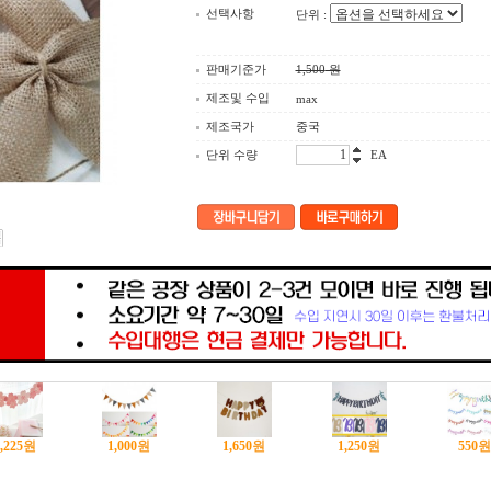
선택사항
단위 :
판매기준가
1,500
원
제조및 수입
max
제조국가
중국
단위 수량
EA
,225
원
1,000
원
1,650
원
1,250
원
550
원