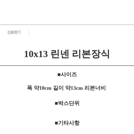
10x13 린넨 리본장식
■사이즈
폭 약10cm 길이 약13cm 리본너비
■박스단위
■기타사항