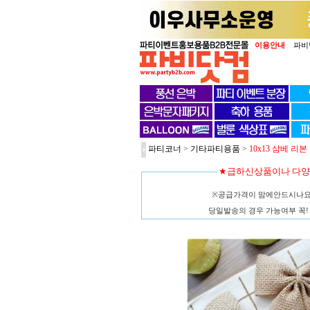
이용안내
파비
파티코너
>
기타파티용품
>
10x13 삼베 리본
★급하신상품이나 다
※공급가격이 맘에안드시나
당일발송의 경우 가능여부 꼭! 