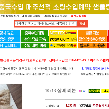
닷컴 잘이용하기
대행절차및비용
업체별상품결제코너
불편사항등록!
양한상품주문의경우 재고확인먼저!
장바구니담고 010-4025-0333 아이디와
요? 협상제안주시면 직접 만나서 거래하듯이 항상 대기중입니다.
업체별전용결제코너-최고
확인요망! 010-4025-0333 주문시메모는 바로바로확인불가!
※세금계산서발행은 매주 
10x13 삼베 리본
1,250
원
VAT별도
-주문결제시
단위별공급