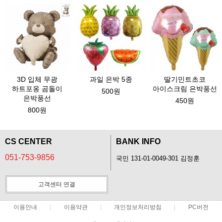
3D 입체 무광
과일 은박 5종
딸기민트초코
하트포옹 곰돌이
아이스크림 은박풍선
500원
은박풍선
450원
800원
CS CENTER
BANK INFO
051-753-9856
국민 131-01-0049-301 김정훈
고객센터 연결
이용안내
이용약관
개인정보처리방침
PC버전