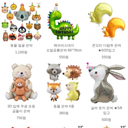
동물 얼굴 은박
해피버스데이
큰꼬리 다람쥐 은박
꼬깔공룡은박 86*78cm
★6/20입고
1,100원
550원
550원
3D 입체 무광 포옹
동물 은박 4종
실버 토끼 은박 ★5/6
곰돌이 은박
입고
360원
750원
500원