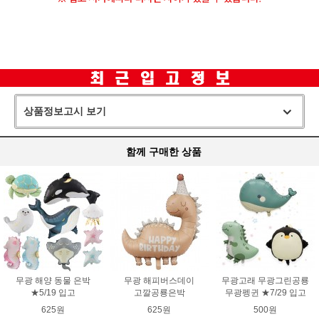
상품정보고시 보기
함께 구매한 상품
무광 해양 동물 은박
무광 해피버스데이
무광고래 무광그린공룡
★5/19 입고
고깔공룡은박
무광펭귄 ★7/29 입고
625원
625원
500원