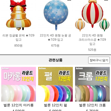
리본 징글벨 은박 ★7/29
22인치 4D 원형 눈꽃 공
22인치 4D 원형
입고
★7/29 입고
크리스마스공 ★7/29
입고
850원
675원
525원
관련상품
장바구니 담기
벌룬 12인치 마카롱
벌룬 12인치 펄
벌룬 12인치 크롬