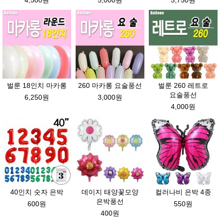
4,500원
5,000원
5,750원
벌룬 18인치 마카롱
260 마카롱 요술풍선
벌룬 260 레트로
요술풍선
6,250원
3,000원
4,000원
40인치 숫자 은박
데이지 태양꽃모양
컬러나비 은박 4종
은박풍선
600원
550원
400원