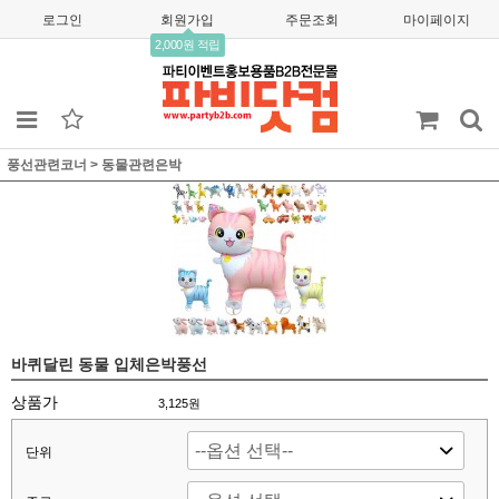
로그인
회원가입
주문조회
마이페이지
2,000원 적립
풍선관련코너
>
동물관련은박
바퀴달린 동물 입체은박풍선
상품가
3,125
원
단위