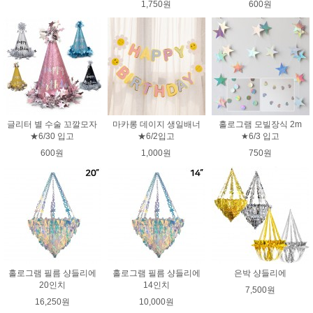
1,750원
600원
글리터 별 수술 꼬깔모자
마카롱 데이지 생일배너
홀로그램 모빌장식 2m
★6/30 입고
★6/2입고
★6/3 입고
600원
1,000원
750원
홀로그램 필름 샹들리에
홀로그램 필름 샹들리에
은박 샹들리에
20인치
14인치
7,500원
16,250원
10,000원