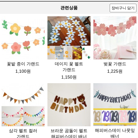
관련상품
장바구니 담기
꽃밭 종이 가랜드
데이지 꽃 펠트
벚꽃 가랜드
가랜드
1,100원
1,225원
1,150원
해피버스데이 나뭇잎
삼각 펠트 컬러
브라운 곰돌이 펠트
배너
가랜드
해피버스데이 배너