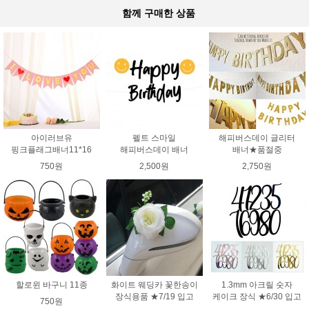
함께 구매한 상품
아이러브유
펠트 스마일
해피버스데이 글리터
핑크플래그배너11*16
해피버스데이 배너
배너★품절중
750원
2,500원
2,750원
할로윈 바구니 11종
화이트 웨딩카 꽃한송이
1.3mm 아크릴 숫자
장식용품 ★7/19 입고
케이크 장식 ★6/30 입고
750원