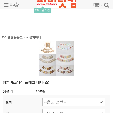
로그인
회원가입
주문조회
마이페이지
2,000원 적립
파티관련용품코너
>
글자배너
해피버스데이 플래그 배너(소)
상품가
1,375
원
단위