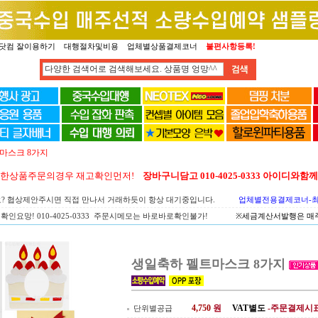
닷컴 잘이용하기
대행절차및비용
업체별상품결제코너
불편사항등록!
마스크 8가지
양한상품주문의경우 재고확인먼저!
장바구니담고 010-4025-0333 아이디와
요? 협상제안주시면 직접 만나서 거래하듯이 항상 대기중입니다.
업체별전용결제코너-최고
확인요망! 010-4025-0333 주문시메모는 바로바로확인불가!
※세금계산서발행은 매주 
생일축하 펠트마스크 8가지
4,750
원
VAT별도
-주문결제시
단위별공급