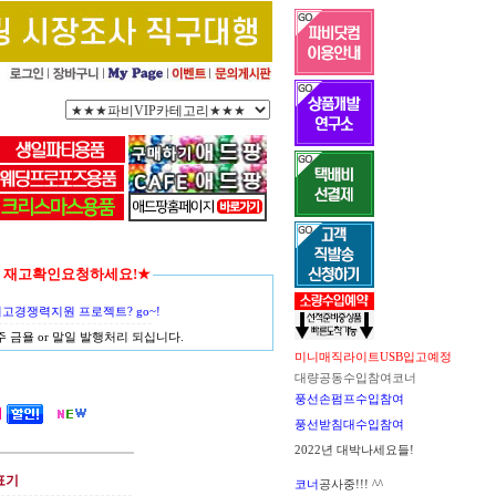
함께 재고확인요청하세요!★
경쟁력지원 프로젝트? go~!
금욜 or 말일 발행처리 되십니다.
미니매직라이트USB입고예정
대량공동수입참여코너
풍선손펌프수입참여
풍선받침대수입참여
2022년 대박나세요들!
표기
코너
공사중!!! ^^