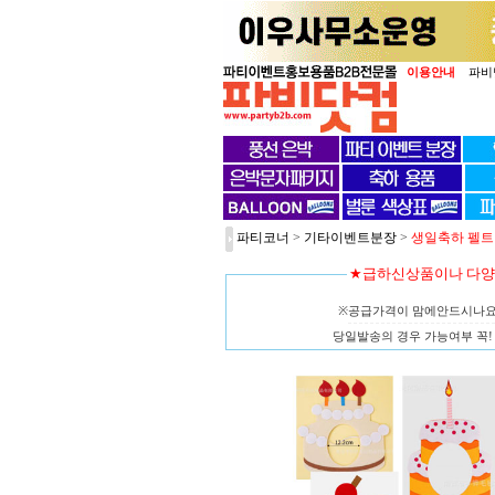
이용안내
파비
파티코너
>
기타이벤트분장
>
생일축하 펠트
★급하신상품이나 다
※공급가격이 맘에안드시나
당일발송의 경우 가능여부 꼭! 