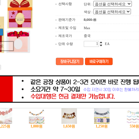
선택사항
단위 :
색상 :
판매기준가
8,000
원
제조및 수입
Max
제조국가
중국
단위 수량
EA
세요
,225
원
1,000
원
1,650
원
1,250
원
550
원