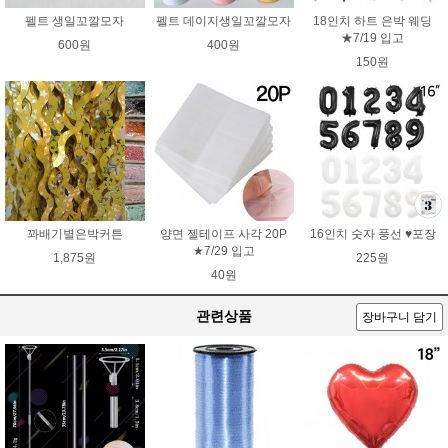
펠트 생일꼬깔모자
펠트 데이지생일꼬깔모자
18인치 하트 은박 웨딩
★7/19 입고
600원
400원
150원
꽈배기별은박커튼
양면 젤테이프 사각 20P
16인치 숫자 풍선 ♥포장
★7/29 입고
1,875원
225원
40원
관련상품
장바구니 담기