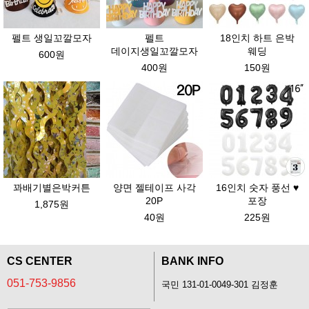
펠트 생일꼬깔모자
펠트
18인치 하트 은박
데이지생일꼬깔모자
웨딩
600원
400원
150원
꽈배기별은박커튼
양면 젤테이프 사각
16인치 숫자 풍선 ♥
20P
포장
1,875원
40원
225원
CS CENTER
BANK INFO
051-753-9856
국민 131-01-0049-301 김정훈