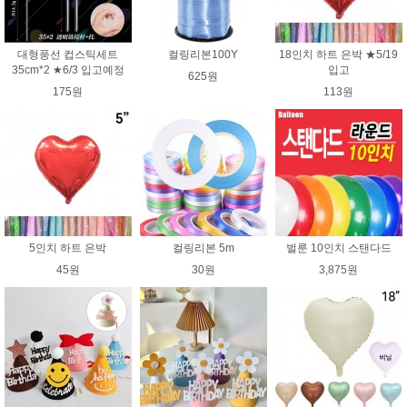
대형풍선 컵스틱세트
컬링리본100Y
18인치 하트 은박 ★5/19
35cm*2 ★6/3 입고예정
입고
625원
175원
113원
5인치 하트 은박
컬링리본 5m
벌룬 10인치 스탠다드
45원
30원
3,875원