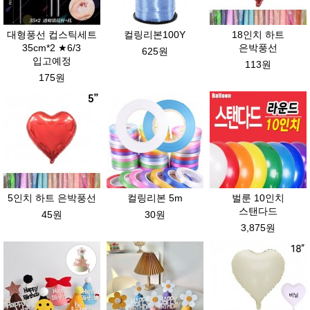
대형풍선 컵스틱세트
컬링리본100Y
18인치 하트
35cm*2 ★6/3
은박풍선
625원
입고예정
113원
175원
5인치 하트 은박풍선
컬링리본 5m
벌룬 10인치
스탠다드
45원
30원
3,875원