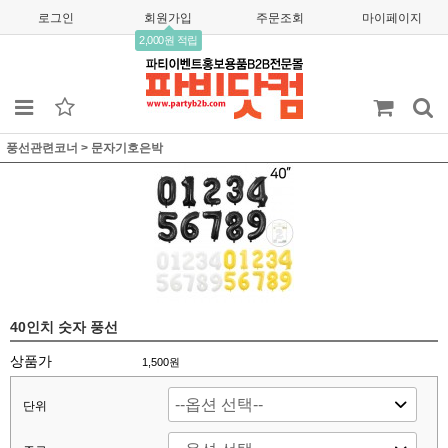
로그인
회원가입
주문조회
마이페이지
2,000원 적립
풍선관련코너
>
문자기호은박
40인치 숫자 풍선
상품가
1,500
원
단위