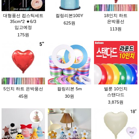
대형풍선 컵스틱세트
컬링리본100Y
18인치 하트
35cm*2 ★6/3
은박풍선
625원
입고예정
113원
175원
5인치 하트 은박풍선
컬링리본 5m
벌룬 10인치
스탠다드
45원
30원
3,875원