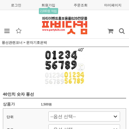
로그인
회원가입
주문조회
마이페이지
2,000원 적립
풍선관련코너
>
문자기호은박
40인치 숫자 풍선
상품가
1,500
원
단위