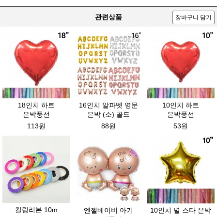
관련상품
장바구니 담기
18인치 하트
16인치 알파벳 영문
10인치 하트
은박풍선
은박 (소) 골드
은박풍선
113원
88원
53원
컬링리본 10m
엔젤베이비 아기
10인치 별 스타 은박