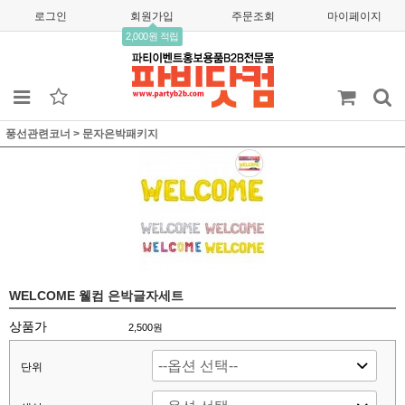
로그인
회원가입
주문조회
마이페이지
2,000원 적립
풍선관련코너
>
문자은박패키지
WELCOME 웰컴 은박글자세트
상품가
2,500
원
단위