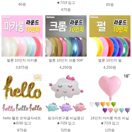
★7/19 입고
40원
65원
475원
벌룬 10인치 마카롱
벌룬 10인치 크롬 50P
벌룬 10인치 펄
3,875원
4,250원
4,250원
hello 헬로 은박글자세트
핑크리본구름 비닐풍선
18인치 마카롱 하트 비닐
★6/30 입고
★7/29 입고
★7/19 입고
975원
525원
125원