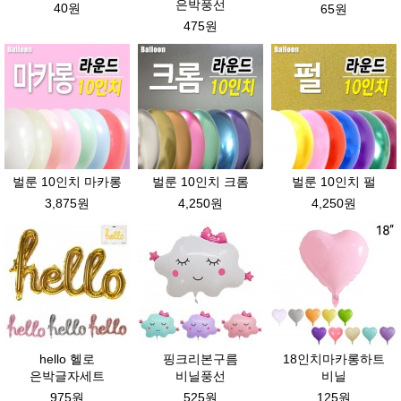
은박풍선
40원
65원
475원
벌룬 10인치 마카롱
벌룬 10인치 크롬
벌룬 10인치 펄
3,875원
4,250원
4,250원
hello 헬로
핑크리본구름
18인치마카롱하트
은박글자세트
비닐풍선
비닐
975원
525원
125원