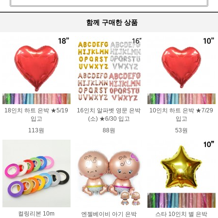
함께 구매한 상품
18인치 하트 은박 ★5/19
16인치 알파벳 영문 은박
10인치 하트 은박 ★7/29
입고
(소) ★6/30 입고
입고
113원
88원
53원
컬링리본 10m
엔젤베이비 아기 은박
스타 10인치 별 은박