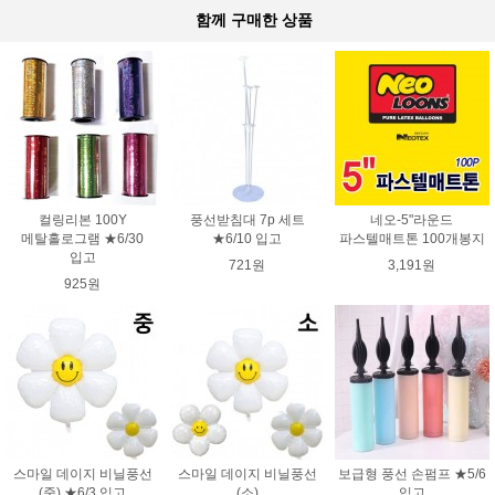
함께 구매한 상품
컬링리본 100Y
풍선받침대 7p 세트
네오-5"라운드
메탈홀로그램 ★6/30
★6/10 입고
파스텔매트톤 100개봉지
입고
721원
3,191원
925원
스마일 데이지 비닐풍선
스마일 데이지 비닐풍선
보급형 풍선 손펌프 ★5/6
(중) ★6/3 입고
(소)
입고