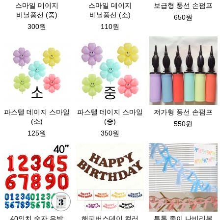
스마일 데이지
스마일 데이지
보급형 풍선 손펌프
비닐풍선 (중)
비닐풍선 (소)
650원
300원
110원
파스텔 데이지 스마일
파스텔 데이지 스마일
저가형 풍선 손펌프
(소)
(중)
550원
125원
350원
40인치 숫자 은박
해피버스데이 컬러
투톤 종이 나비리본