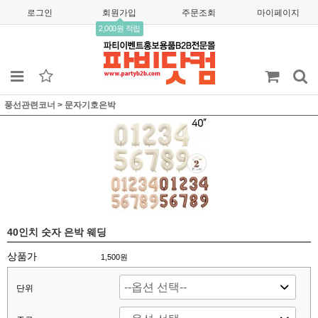
로그인
회원가입
주문조회
마이페이지
2,000원 적립
풍선관련코너
>
문자기호은박
40인치 숫자 은박 웨딩
상품가
1,500
원
단위