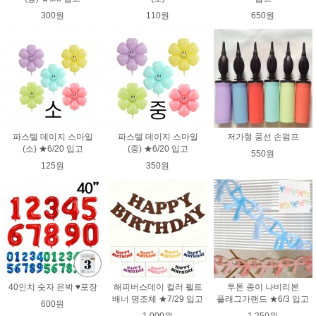
300원
110원
650원
파스텔 데이지 스마일
파스텔 데이지 스마일
저가형 풍선 손펌프
(소) ★6/20 입고
(중) ★6/20 입고
550원
125원
350원
40인치 숫자 은박 ♥포장
해피버스데이 컬러 펠트
투톤 종이 나비리본
배너 명조체 ★7/29 입고
플래그가랜드 ★6/3 입고
600원