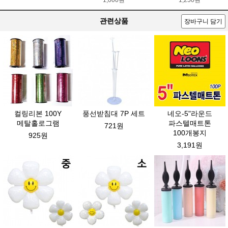
1,000원
1,250원
관련상품
장바구니 담기
컬링리본 100Y
풍선받침대 7P 세트
네오-5"라운드
메탈홀로그램
파스텔매트톤
721원
100개봉지
925원
3,191원